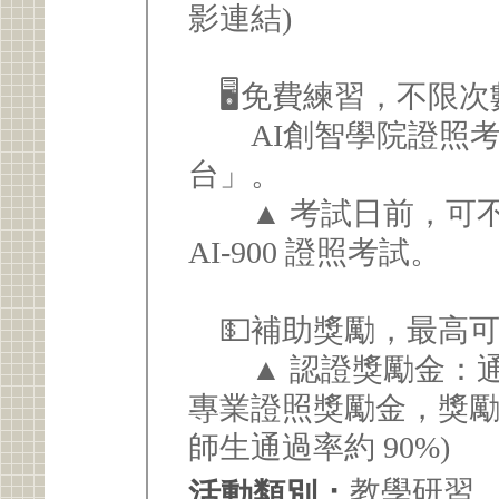
影連結)
🖥️免費練習，不限
AI創智學院證照考
台」。
▲ 考試日前，可不
AI-900 證照考試。
💵補助獎勵，最高可領
▲ 認證獎勵金：通
專業證照獎勵金，獎勵
師生通過率約 90%)
教學研習
活動類別：