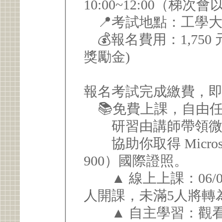
10:00~12:00（梯
📍考試地點：工學大
💰報名費用：1,750
獎勵金)
報名考試完成繳費，
📚免費上課，自由
研習由講師帶領微軟 A
協助你取得 Microsoft A
900）國際證照。
▲ 線上上課：06/06 (六) 
人開課，未滿5人將轉
▲ 自主學習：觀看錄