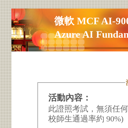
微軟 MCF AI-
Azure AI Fund
活動內容：
此證照考試，無須任何
校師生通過率約 90%)