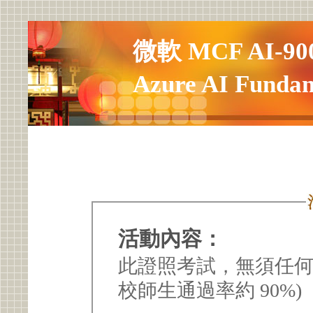
微軟 MCF AI-
Azure AI Fund
活動內容：
此證照考試，無須任何
校師生通過率約 90%)