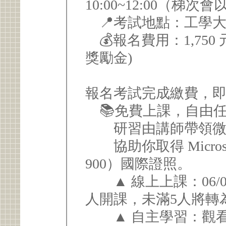
10:00~12:00（梯
📍考試地點：工學大
💰報名費用：1,750
獎勵金)
報名考試完成繳費，
📚免費上課，自由
研習由講師帶領微軟 A
協助你取得 Microsoft A
900）國際證照。
▲ 線上上課：06/06 (六) 
人開課，未滿5人將轉
▲ 自主學習：觀看錄