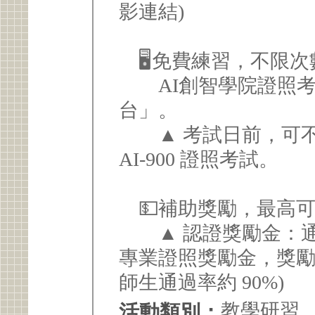
影連結)
🖥️免費練習，不限
AI創智學院證照考
台」。
▲ 考試日前，可不
AI-900 證照考試。
💵補助獎勵，最高可領
▲ 認證獎勵金：通
專業證照獎勵金，獎勵
師生通過率約 90%)
教學研習
活動類別：