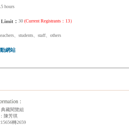
.5 hours
30
(Current Registrants：13）
n Limit：
teachers、students、staff、others
動網站
 by：典藏閱覽組
son：陳芳琪
215656轉2659