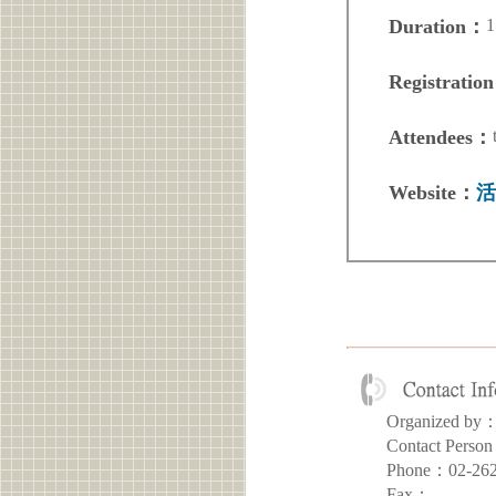
1
Duration：
Registratio
Attendees：
Website：
活
Organized
Contact Per
Phone：02-26
Fax：