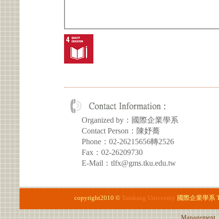
Organized by：國際企業學系
Contact Person：陳妤蕎
Phone：02-26215656轉2526
Fax：02-26209730
E-Mail：tlfx@gms.tku.edu.tw
copyright2010 ©
Tamkang University
國際企業學系
Management