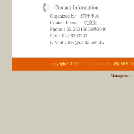
Organized by：統計學系
Contact Person：洪意茹
Phone：02-26215656轉2046
Fax：02-26209732
E-Mail：tlsx@oa.tku.edu.tw
copyright2010 ©
Tamkang University
統計學系
Te
Management