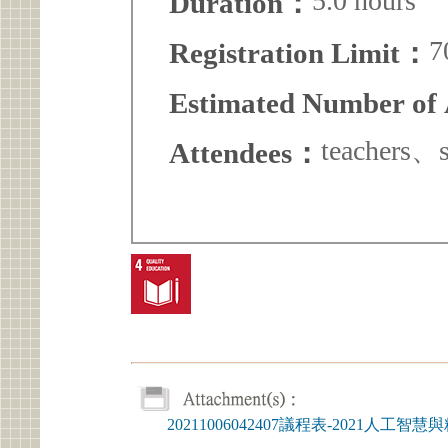
5.0 hours
Duration：
7
Registration Limit：
Estimated Number of
teachers、s
Attendees：
20211006042407議程表-2021人工智