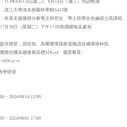
113年8月13日(週二)、8月14日（週三）培訓甄選
：淡江大學淡水校園科學館S433室
：本系支援微積分教學之研究生、學士班學生先修碩士班課程、
年7月30日（星期二）下午17:00前踴躍報名參加
提供便當，請告知。為響應環保政策敬請自備環保杯筷。
應聯合國永續發展目標SDGs4：優質教育。
+AI=∞ AI+SDGs=∞
教學研習
00 ~ 2024/08/14 12:00
00 ~ 2024/08/01 17:00