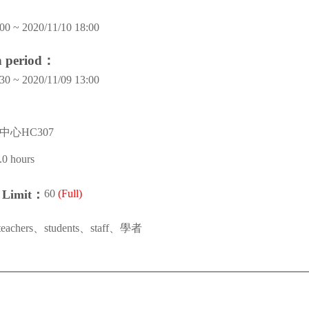
00 ~ 2020/11/10 18:00
on period：
30 ~ 2020/11/09 13:00
心HC307
.0 hours
60
(Full)
n Limit：
teachers、students、staff、學者