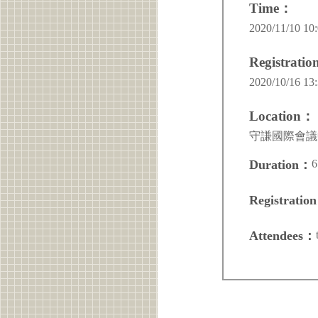
Time：
2020/11/10 10:
Registrati
2020/10/16 13:
Location：
守謙國際會議中
6
Duration：
Registratio
Attendees：