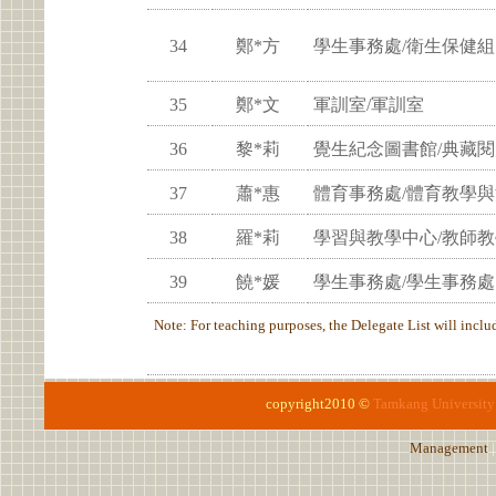
34
鄭*方
學生事務處/衛生保健組
35
鄭*文
軍訓室/軍訓室
36
黎*莉
覺生紀念圖書館/典藏
37
蕭*惠
體育事務處/體育教學
38
羅*莉
學習與教學中心/教師
39
饒*媛
學生事務處/學生事務處
Note: For teaching purposes, the Delegate List will include
copyright2010 ©
Tamkang University
Management