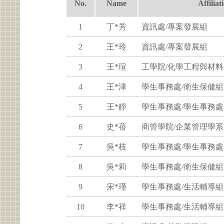
No.
Name
Affiliat
1
丁*芳
資訊處/專案發展組
2
王*玲
資訊處/專案發展組
3
王*瑄
工學院/化學工程與材
4
王*津
學生事務處/衛生保健組
5
王*靜
學生事務處/學生事務處
6
史*蓓
商管學院/企業管理學系
7
吳*枝
學生事務處/學生事務處
8
吳*莉
學生事務處/衛生保健組
9
宋*瑾
學生事務處/生活輔導組
10
李*祥
學生事務處/生活輔導組