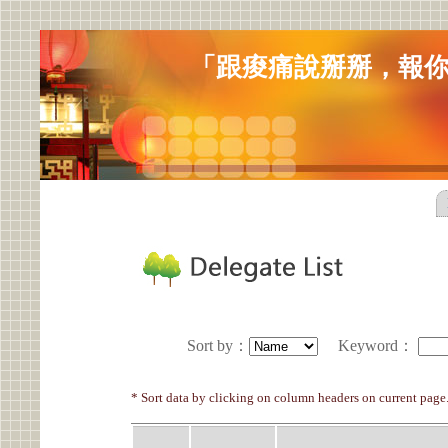
「跟痠痛說掰掰，報
Sort by
：
Keyword
：
* Sort data by clicking on column headers on current page