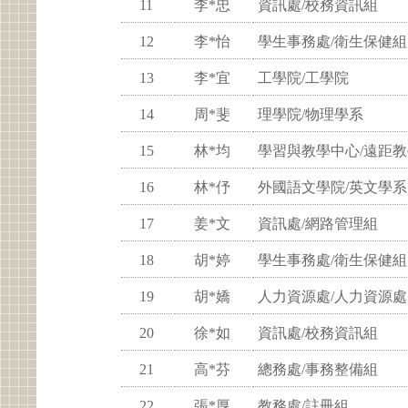
11
李*忠
資訊處/校務資訊組
12
李*怡
學生事務處/衛生保健組
13
李*宜
工學院/工學院
14
周*斐
理學院/物理學系
15
林*均
學習與教學中心/遠距
16
林*伃
外國語文學院/英文學系
17
姜*文
資訊處/網路管理組
18
胡*婷
學生事務處/衛生保健組
19
胡*嬌
人力資源處/人力資源處
20
徐*如
資訊處/校務資訊組
21
高*芬
總務處/事務整備組
22
張*厚
教務處/註冊組