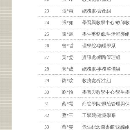
23
張*惠
總務處/資產組
24
張*如
學習與教學中心/教師
25
陳*麗
學生事務處/生活輔導組
26
曾*哲
理學院/物理學系
27
黃*雯
資訊處/網路管理組
28
黃*成
總務處/事務整備組
29
劉*玟
教務處/招生組
30
劉*怡
學習與教學中心/學生
31
蔡*霜
商管學院/風險管理與
32
蔡*玉
工學院/建築學系
33
蔡*雯
覺生紀念圖書館/採編組