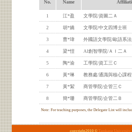
No.
Name
Affiliat
1
江*盈
文學院/資圖二Ａ
2
胡*嬌
文學院/中文四博士班
3
曹*瑋
外國語文學院/歐語系
4
梁*愷
AI創智學院/ＡＩ二Ａ
5
陶*渝
工學院/資工三Ｃ
6
黃*琳
教務處/通識與核心課
7
黃*絜
商管學院/企管三Ｃ
8
簡*珊
商管學院/企管二Ｂ
Note: For teaching purposes, the Delegate List will include
copyright2010 ©
Tamkang University