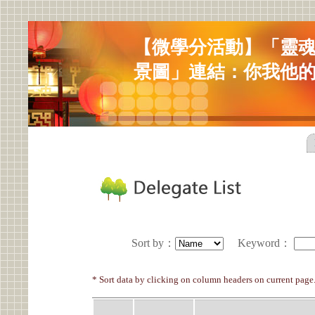
【微學分活動】「靈
景圖」連結：你我他
Sort by
：
Keyword
：
* Sort data by clicking on column headers on current page