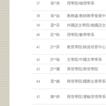
37
張*倚
理學院/物理學系
38
張*如
教務處/教師教學發展中
39
梁*芬
外國語文學院/德國語
40
莊*秋
理學院/數學學系
41
許*昇
教育學院/師資培育中心
42
許*瑜
文學院/中國文學學系
43
許*珊
商管學院/商管學院
44
貫*嬌
商管學院/國際企業學系
45
陳*婷
商管學院/運輸管理學系