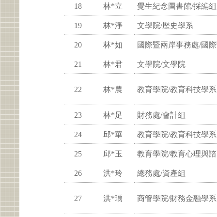
18
林*立
覺生紀念圖書館/採編組
19
林*淨
文學院/歷史學系
20
林*如
國際暨兩岸事務處/國
21
林*君
文學院/文學院
22
林*農
教育學院/教育科技學系
23
林*足
財務處/會計組
24
邱*華
教育學院/教育科技學系
25
邱*玉
教育學院/教育心理與
26
洪*玲
總務處/資產組
27
洪*瑀
商管學院/財務金融學系