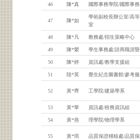
46
陳*真
國際事務學院/國際事
學術副校長辦公室/高
47
陳*如
室
48
陳*凡
教務處/招生策略中心
49
陳*縈
學生事務處/諮商職涯
50
陳*婷
資訊處/教學支援組
51
陸*英
覺生紀念圖書館/參考
52
黃*齊
工學院/建築學系
53
黃*華
資訊處/校務資訊組
54
黃*燕
理學院/物理學系
55
黃*琪
品質保證稽核處/品質