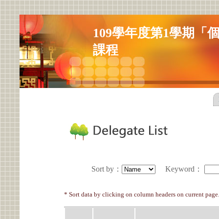
109學年度第1學期
課程
Sort by
：
Keyword
：
* Sort data by clicking on column headers on current page