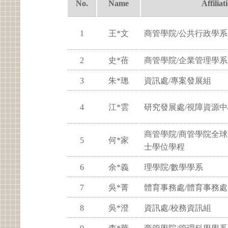
No.
Name
Affiliat
1
王*文
商管學院/公共行政學系
2
史*蓓
商管學院/企業管理學系
3
朱*璁
資訊處/專案發展組
4
江*雲
研究發展處/視障資源中
商管學院/商管學院全
5
何*家
士學位學程
6
余*義
理學院/數學學系
7
吳*菁
體育事務處/體育事務處
8
吳*澄
資訊處/校務資訊組