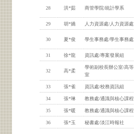
28
洪*茹
商管學院/統計學系
29
胡*嬌
人力資源處/人力資源處
30
夏*俊
學生事務處/學生事務處
31
徐*龍
資訊處/專案發展組
學術副校長辦公室/高
32
高*柔
室
33
張*雀
資訊處/校務資訊組
34
張*琳
教務處/通識與核心課
35
張*暖
教務處/通識與核心課
36
張*玉
秘書處/淡江時報社