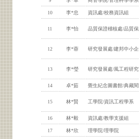
9
李*華
商管學院/管理科學學系
10
李*忠
資訊處/校務資訊組
11
李*怡
品質保證稽核處/品質
12
李*蓉
研究發展處/建邦中小
13
李*瑩
研究發展處/風工程研
14
卓*茹
覺生紀念圖書館/典藏
15
林*賢
工學院/資訊工程學系
16
林*毅
資訊處/教學支援組
17
林*欣
理學院/理學院