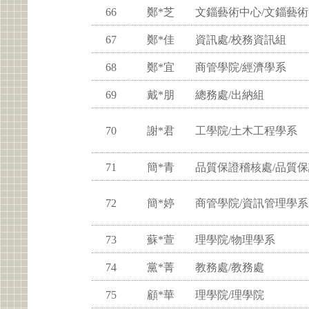
66
鄭*芝
文錙藝術中心/文錙藝
67
鄭*佳
資訊處/校務資訊組
68
鄭*宜
商管學院/經濟學系
69
戴*朋
總務處/出納組
70
謝*君
工學院/土木工程學系
71
簡*青
品質保證稽核處/品質
72
簡*婷
商管學院/資訊管理學系
73
蘇*萱
理學院/物理學系
74
黨*菁
教務處/教務處
75
顧*華
理學院/理學院