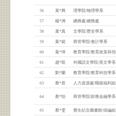
56
黃*興
理學院/物理學系
57
楊*洲
總務處/總務處
58
葉*真
文學院/歷史學系
59
葉*妮
商管學院/會計學系
60
葉*瑋
教育學院/教育政策與
61
趙*凱
外國語文學院/英文學系
62
劉*蘭
教育學院/教育科技學系
63
蔡*君
人力資源處/職能福利組
64
蔡*怡
商管學院/財務金融學系
65
蔡*雯
覺生紀念圖書館/採編組