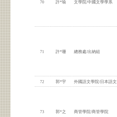
70
許*瑜
文學院/中國文學學系
71
許*珊
總務處/出納組
72
郭*宇
外國語文學院/日本語
73
郭*之
商管學院/商管學院