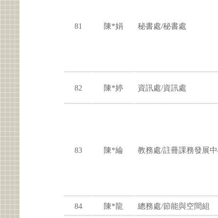
81
陳*娟
秘書處/秘書處
82
陳*婷
資訊處/資訊處
83
陳*綸
教務處/註冊課務發展中
84
陳*龍
總務處/節能與空間組