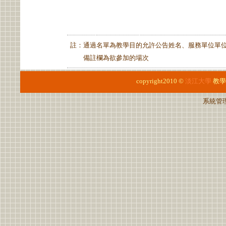
註：通過名單為教學目的允許公告姓名、服務單位單
備註欄為欲參加的場次
copyright2010 ©
淡江大學
教學
系統管