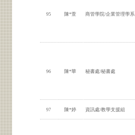
95
陳*萱
商管學院/企業管理學系
96
陳*華
秘書處/秘書處
97
陳*婷
資訊處/教學支援組