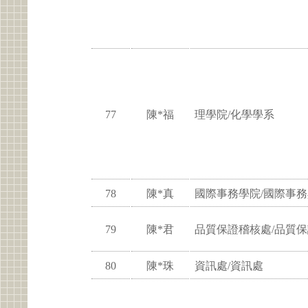
77
陳*福
理學院/化學學系
78
陳*真
國際事務學院/國際事
79
陳*君
品質保證稽核處/品質
80
陳*珠
資訊處/資訊處