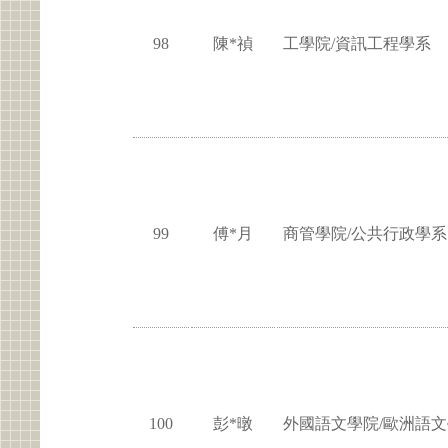
98
陳*禎
工學院/資訊工程學系
99
傅*月
商管學院/公共行政學系
100
彭*暾
外國語文學院/歐洲語