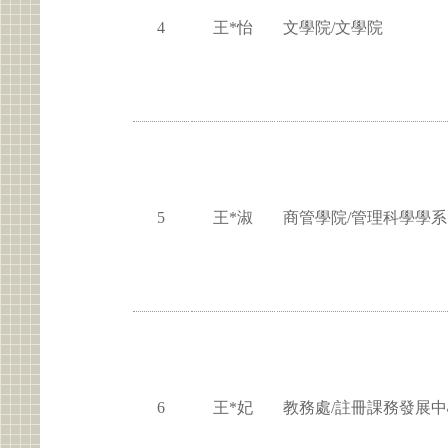
4
王*怡
文學院/文學院
5
王*淑
商管學院/管理科學學系
6
王*妃
教務處/註冊課務發展中