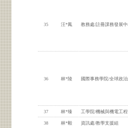
35
汪*鳳
教務處/註冊課務發展中
36
林*陵
國際事務學院/全球政
37
林*臻
工學院/機械與機電工
38
林*毅
資訊處/教學支援組