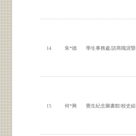
14
朱*德
學生事務處/諮商職涯
15
何*興
覺生紀念圖書館/校史組