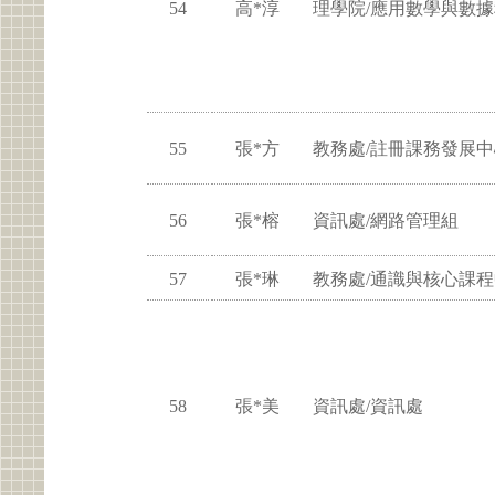
54
高*淳
理學院/應用數學與數
55
張*方
教務處/註冊課務發展中
56
張*榕
資訊處/網路管理組
57
張*琳
教務處/通識與核心課
58
張*美
資訊處/資訊處