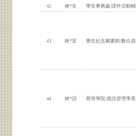
42
林*生
學生事務處/課外活動
43
林*宏
覺生紀念圖書館/數位
44
林*誼
商管學院/資訊管理學系