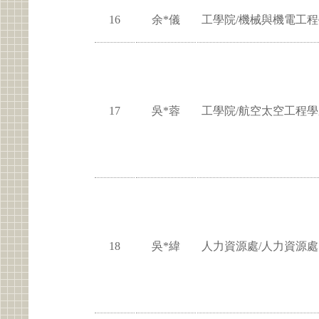
16
余*儀
工學院/機械與機電工
17
吳*蓉
工學院/航空太空工程學
18
吳*緯
人力資源處/人力資源處