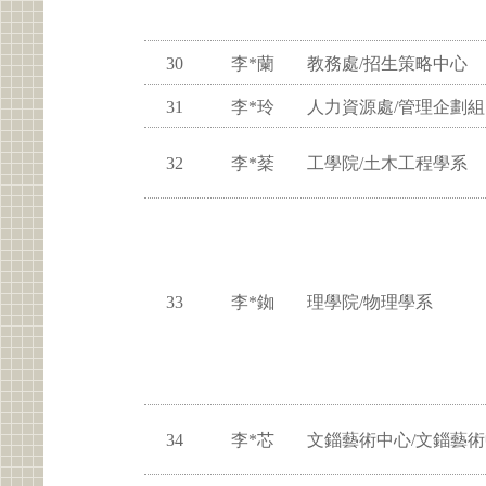
30
李*蘭
教務處/招生策略中心
31
李*玲
人力資源處/管理企劃組
32
李*棻
工學院/土木工程學系
33
李*銣
理學院/物理學系
34
李*芯
文錙藝術中心/文錙藝