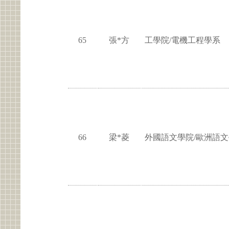
65
張*方
工學院/電機工程學系
66
梁*菱
外國語文學院/歐洲語