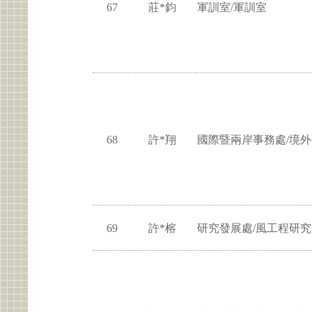
67
莊*鈞
軍訓室/軍訓室
68
許*翔
國際暨兩岸事務處/境
69
許*榕
研究發展處/風工程研