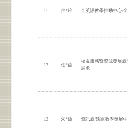
11
仲*玲
全英語教學推動中心/
校友服務暨資源發展處
12
任*茵
展處
13
朱*嬌
資訊處/遠距教學發展中