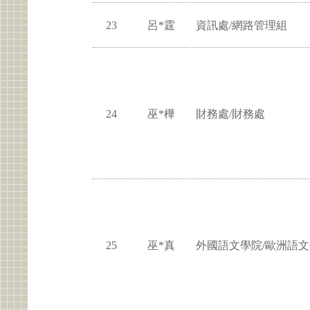
23
呂*霆
資訊處/網路管理組
24
巫*樺
財務處/財務處
25
巫*真
外國語文學院/歐洲語