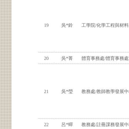
19
吳*鈴
工學院/化學工程與材
20
吳*菁
體育事務處/體育事務處
21
吳*瑩
教務處/教師教學發展中
22
呂*蟬
教務處/註冊課務發展中