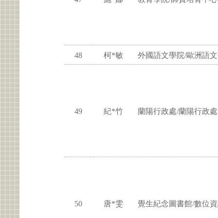
48
柯*敏
外國語文學院/歐洲語
49
紀*竹
蘭陽行政處/蘭陽行政處
50
唐*雯
覺生紀念圖書館/數位