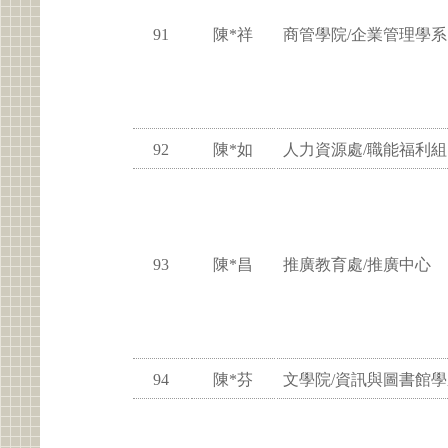
91
陳*祥
商管學院/企業管理學系
92
陳*如
人力資源處/職能福利組
93
陳*昌
推廣教育處/推廣中心
94
陳*芬
文學院/資訊與圖書館學