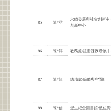
永續發展與社會創新中
85
陳*霓
創新中心
86
陳*婷
教務處/註冊課務發展中
87
陳*龍
總務處/節能與空間組
88
陳*信
覺生紀念圖書館/數位