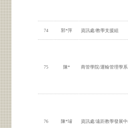
74
郭*萍
資訊處/教學支援組
75
陳*
商管學院/運輸管理學系
76
陳*璿
資訊處/遠距教學發展中