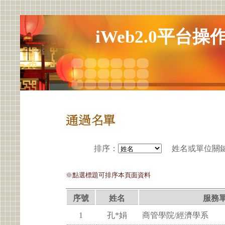
iWeb2.0平台
排序
：
姓名或單位關
※點選標題可排序本頁面資料
序號
姓名
服務
1
孔*娟
商管學院/經濟學系