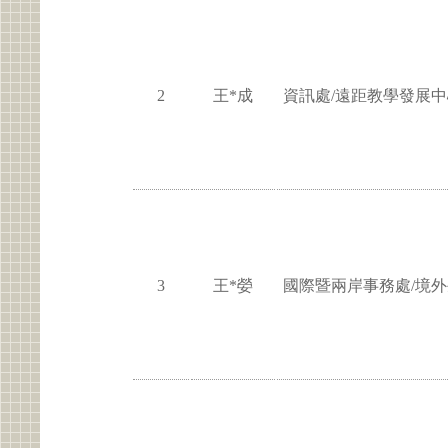
2
王*成
資訊處/遠距教學發展中
3
王*嫈
國際暨兩岸事務處/境