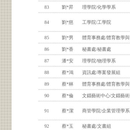
83
劉*昇
理學院/化學學系
84
劉*慈
工學院/工學院
85
劉*男
體育事務處/體育教學
86
劉*香
秘書處/秘書處
87
潘*安
理學院/物理學系
88
蔡*鴻
資訊處/專案發展組
89
蔡*林
體育事務處/體育教學
90
蔡*倫
文錙藝術中心/文錙藝
91
蔡*潔
商管學院/企業管理學系
92
蔡*玉
秘書處/文書組