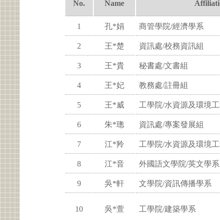
No.
Name
Affiliat
1
孔*娟
商管學院/經濟學系
2
王*楚
資訊處/校務資訊組
3
王*貴
秘書處/文書組
4
王*妃
教務處/註冊組
5
王*威
工學院/水資源及環境
6
朱*璁
資訊處/專案發展組
7
江*羚
工學院/水資源及環境
8
江*音
外國語文學院/英文學系
9
吳*軒
文學院/資訊傳播學系
10
吳*萱
工學院/建築學系