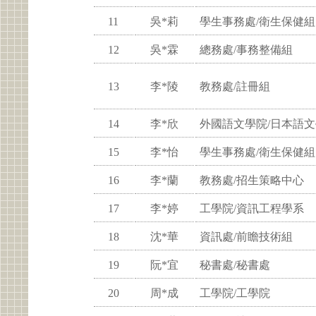
11
吳*莉
學生事務處/衛生保健組
12
吳*霖
總務處/事務整備組
13
李*陵
教務處/註冊組
14
李*欣
外國語文學院/日本語
15
李*怡
學生事務處/衛生保健組
16
李*蘭
教務處/招生策略中心
17
李*婷
工學院/資訊工程學系
18
沈*華
資訊處/前瞻技術組
19
阮*宜
秘書處/秘書處
20
周*成
工學院/工學院