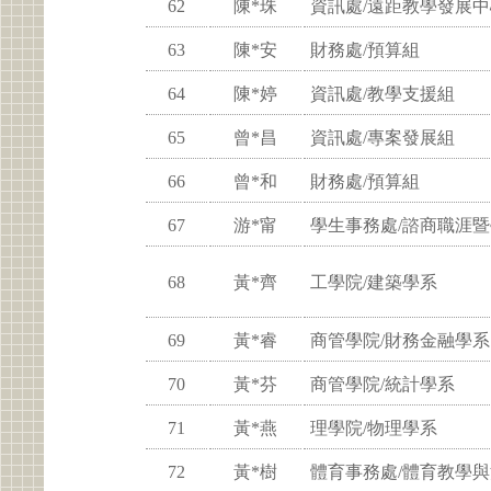
62
陳*珠
資訊處/遠距教學發展中
63
陳*安
財務處/預算組
64
陳*婷
資訊處/教學支援組
65
曾*昌
資訊處/專案發展組
66
曾*和
財務處/預算組
67
游*甯
學生事務處/諮商職涯
68
黃*齊
工學院/建築學系
69
黃*睿
商管學院/財務金融學系
70
黃*芬
商管學院/統計學系
71
黃*燕
理學院/物理學系
72
黃*樹
體育事務處/體育教學