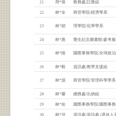
21
周*蒨
教務處/註冊組
22
林*全
商管學院/經濟學系
23
林*穎
理學院/化學學系
24
林*惠
覺生紀念圖書館/參考
25
林*陵
國際事務學院/全球政
26
林*毅
資訊處/教學支援組
27
林*源
商管學院/管理科學學系
28
林*馨
總務處/出納組
29
林*佑
國際事務學院/國際事
30
林*河
資訊處/資訊處 (退休人