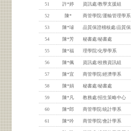
51
許*婷
資訊處/教學支援組
52
陳*
商管學院/運輸管理學系
53
陳*璿
品質保證稽核處/品質
54
陳*芳
秘書處/秘書處
55
陳*福
理學院/化學學系
56
陳*佩
資訊處/校務資訊組
57
陳*宜
商管學院/經濟學系
58
陳*娟
秘書處/秘書處
59
陳*凡
教務處/招生策略中心
60
陳*郎
商管學院/統計學系
61
陳*吟
商管學院/會計學系