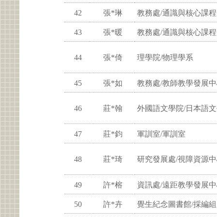
42
張*琳
教務處/通識與核心課
43
張*暖
教務處/通識與核心課
44
張*倚
理學院/物理學系
45
張*如
教務處/教師教學發展中
46
莊*翰
外國語文學院/日本語
47
莊*鈞
軍訓室/軍訓室
48
莊*琦
研究發展處/視障資源中
49
許*榕
資訊處/遠距教學發展中
50
許*卉
覺生紀念圖書館/採編組