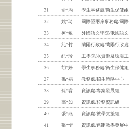
31
俞*均
學生事務處/衛生保健組
32
姚*琦
國際暨兩岸事務處/國
33
柯*敏
外國語文學院/俄國語
34
紀*竹
蘭陽行政處/蘭陽行政處
35
紀*珍
工學院/水資源及環境
36
胡*婷
學生事務處/衛生保健組
37
孫*娟
教務處/招生策略中心
38
孫*睿
資訊處/專案發展組
39
高*如
資訊處/校務資訊組
40
張*燕
資訊處/教學支援組
41
張*愷
資訊處/遠距教學發展中