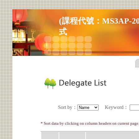
(課程代號：MS3AP-20
式
Sort by
：
Keyword
：
* Sort data by clicking on column headers on current page