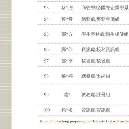
93
蔡*瀅
商管學院/國際企業學系
94
蔡*音
總務處/事務整備組
95
鄭*方
學生事務處/衛生保健組
96
鄭*佳
資訊處/校務資訊組
97
鄭*亨
秘書處/秘書處
98
黎*婷
總務處/出納組
99
蕭*
教務處/註冊組
100
賴*名
資訊處/資訊處
Note: For teaching purposes, the Delegate List will include