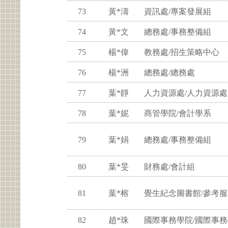
73
黃*濤
資訊處/專案發展組
74
黃*文
總務處/事務整備組
75
楊*偉
教務處/招生策略中心
76
楊*洲
總務處/總務處
77
葉*靜
人力資源處/人力資源處
78
葉*妮
商管學院/會計學系
79
葉*娟
總務處/事務整備組
80
葉*旻
財務處/會計組
81
葉*榕
覺生紀念圖書館/參考
82
趙*珠
國際事務學院/國際事