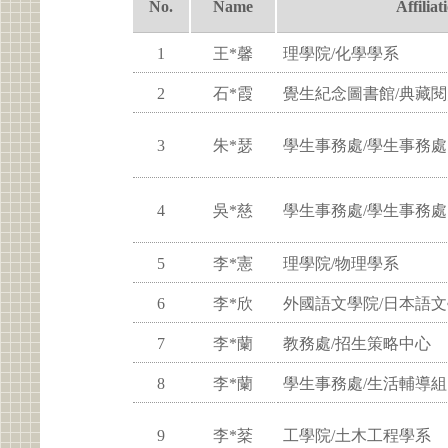
No.
Name
Affiliat
1
王*馨
理學院/化學學系
2
石*霞
覺生紀念圖書館/典藏
3
朱*瑟
學生事務處/學生事務處
4
吳*慈
學生事務處/學生事務處
5
李*憲
理學院/物理學系
6
李*欣
外國語文學院/日本語
7
李*蘭
教務處/招生策略中心
8
李*蘭
學生事務處/生活輔導組
9
李*棻
工學院/土木工程學系