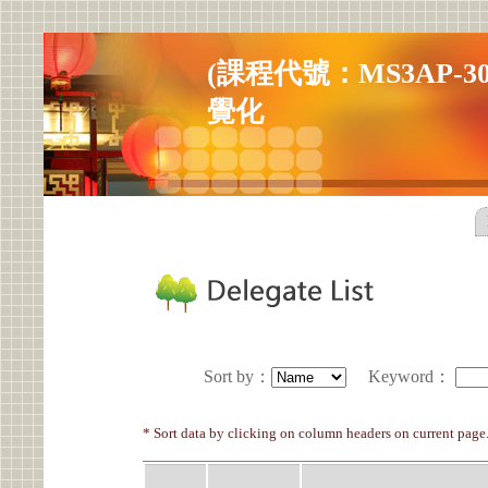
(課程代號：MS3AP-303
覺化
Sort by
：
Keyword
：
* Sort data by clicking on column headers on current page