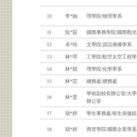
10
李*銣
理學院/物理學系
11
阮*茹
國際事務學院/國際觀
12
卓*玲
文學院/資訊傳播學系
13
林*璋
工學院/航空太空工程學
14
林*穎
理學院/化學學系
15
林*芸
總務處/總務處
學術副校長辦公室/大
16
林*雯
辦公室
17
胡*婷
學生事務處/衛生保健組
18
胡*婷
商管學院/國際企業學系