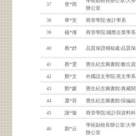
學術副校長辦公室/大
37
曾*雨
辦公室
38
華*安
商管學院/會計學系
39
楊*僊
商管學院/國際企業學系
40
蔡*妤
品質保證稽核處/品質
41
蔡*雯
覺生紀念圖書館/數位
42
鄭*文
外國語文學院/英文學系
43
鄭*媛
覺生紀念圖書館/典藏
44
蕭*容
覺生紀念圖書館/採編組
45
謝*璇
商管學院/統計與資料
學術副校長辦公室/大
46
顏*云
辦公室