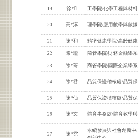
19
徐*
工學院/化學工程與材
20
高*淳
理學院/應用數學與數
21
陳*和
精準健康學院/高齡健
22
陳*瓏
商管學院/財務金融學系
23
陳*蕎
商管學院/國際企業學系
24
陳*君
品質保證稽核處/品質
25
陳*仙
品質保證稽核處/品質
26
陳*文
體育事務處/體育教學
永續發展與社會創新中
27
陳*霓
創新中心