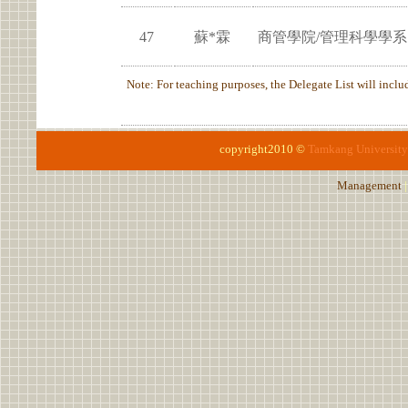
47
蘇*霖
商管學院/管理科學學系
Note: For teaching purposes, the Delegate List will include
copyright2010 ©
Tamkang University
Management