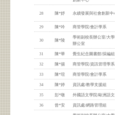
28
陳*妤
永續發展與社會創新中
29
陳*吟
商管學院/會計學系
學術副校長辦公室/大
30
陳*陵
辦公室
31
陳*華
覺生紀念圖書館/採編組
32
陳*揚
商管學院/資訊管理學系
33
陳*瑄
商管學院/會計學系
34
陳*婷
資訊處/教學支援組
35
彭*暾
外國語文學院/歐洲語
36
曾*安
資訊處/網路管理組