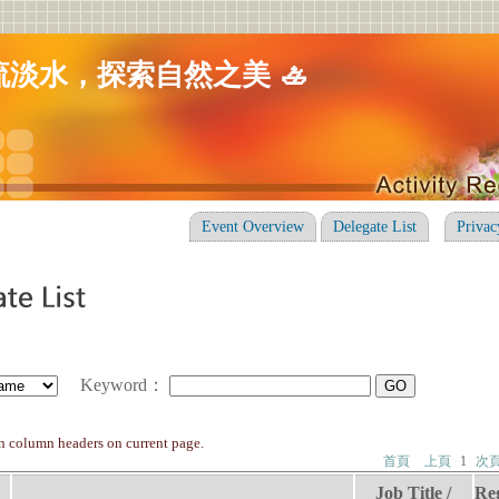
漂流淡水，探索自然之美 🚣
Event Overview
Delegate List
Privac
Keyword
：
on column headers on current page.
首頁
上頁
1
次
Job Title /
Reg