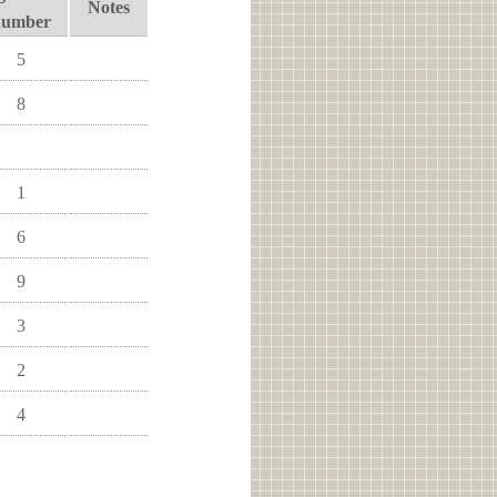
Notes
number
5
8
1
6
9
3
2
4