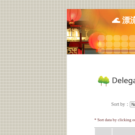
🌊 
Sort by
：
* Sort data by clicking 