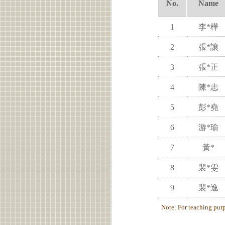
No.
Name
1
李*樺
2
張*讓
3
張*正
4
陳*志
5
彭*堯
6
游*瑜
7
黃*
8
裴*雯
9
裴*逸
Note: For teaching purpo