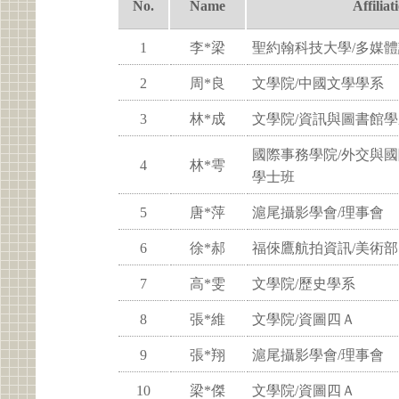
No.
Name
Affiliat
1
李*梁
聖約翰科技大學/多媒
2
周*良
文學院/中國文學學系
3
林*成
文學院/資訊與圖書館學
國際事務學院/外交與
4
林*雩
學士班
5
唐*萍
滬尾攝影學會/理事會
6
徐*郝
福倈鷹航拍資訊/美術部
7
高*雯
文學院/歷史學系
8
張*維
文學院/資圖四Ａ
9
張*翔
滬尾攝影學會/理事會
10
梁*傑
文學院/資圖四Ａ