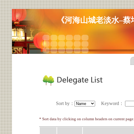
《河海山城老淡水–蔡
Sort by
：
Keyword
：
* Sort data by clicking on column headers on current page