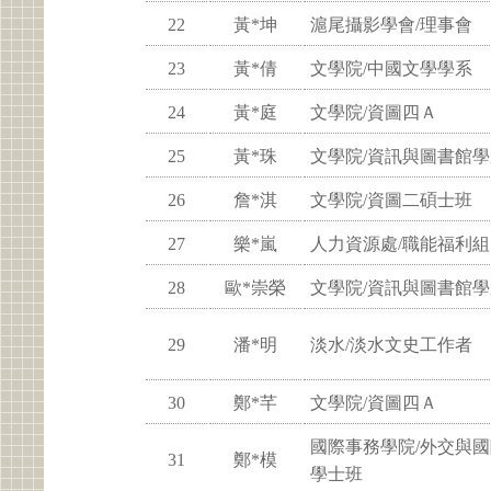
22
黃*坤
滬尾攝影學會/理事會
23
黃*倩
文學院/中國文學學系
24
黃*庭
文學院/資圖四Ａ
25
黃*珠
文學院/資訊與圖書館學
26
詹*淇
文學院/資圖二碩士班
27
樂*嵐
人力資源處/職能福利組
28
歐*崇榮
文學院/資訊與圖書館學
29
潘*明
淡水/淡水文史工作者
30
鄭*芊
文學院/資圖四Ａ
國際事務學院/外交與
31
鄭*模
學士班