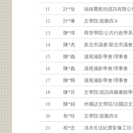
11
許*珍
福倈鷹航拍資訊有限公
12
許*琳
文學院/資圖四Ａ
13
陳*瑋
商管學院/公共行政學系
14
陳*杰
新北市議會/新北市議會
15
陳*義
滬尾攝影學會/理事會
16
陳*義
滬尾攝影學會/理事會
17
陳*輝
滬尾攝影學會/理事會
18
陳*芬
文學院/資訊與圖書館學
19
陳*娟
外國語文學院/法國語
20
焦*玲
文學院/資圖四Ｂ
21
程*忠
淡水生活紀實影像工坊/A