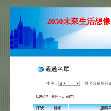
2050未來生活想像
排序
：
姓名或單位關
※點選標題可排序本頁面資料
序號
姓名
服務