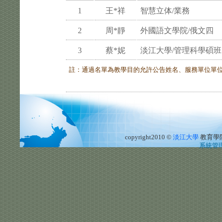
1
王*祥
智慧立体/業務
2
周*靜
外國語文學院/俄文四
3
蔡*妮
淡江大學/管理科學碩班
註：通過名單為教學目的允許公告姓名、服務單位單
copyright2010 ©
淡江大學
教育學
系統管