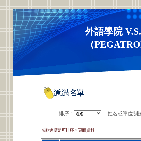
外語學院 V.
（PEGAT
排序
：
姓名或單位關
※點選標題可排序本頁面資料