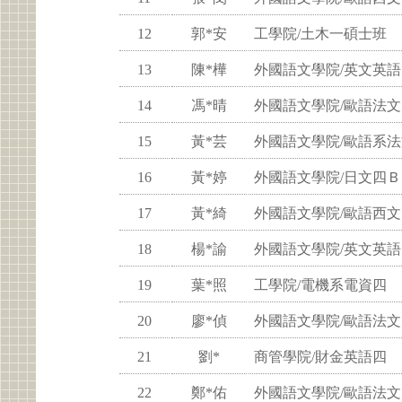
12
郭*安
工學院/土木一碩士班
13
陳*樺
外國語文學院/英文英語
14
馮*晴
外國語文學院/歐語法
15
黃*芸
外國語文學院/歐語系
16
黃*婷
外國語文學院/日文四Ｂ
17
黃*綺
外國語文學院/歐語西
18
楊*諭
外國語文學院/英文英語
19
葉*照
工學院/電機系電資四
20
廖*偵
外國語文學院/歐語法
21
劉*
商管學院/財金英語四
22
鄭*佑
外國語文學院/歐語法