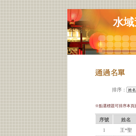
水域
排序
：
※點選標題可排序本頁
序號
姓名
1
王*聖