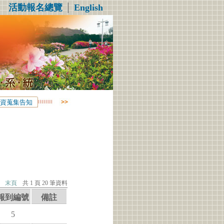
活動報名總覽
│
English
資蒐集告知
末頁
共 1 頁 20 筆資料
報到編號
備註
5