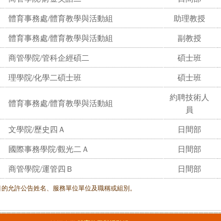
體育事務處/體育教學與活動組
助理教授
體育事務處/體育教學與活動組
副教授
商管學院/管科企經碩二
碩士班
理學院/化學二碩士班
碩士班
約聘技術人
體育事務處/體育教學與活動組
員
文學院/歷史四Ａ
日間部
國際事務學院/觀光二Ａ
日間部
商管學院/運管四Ｂ
日間部
目的允許公告姓名、服務單位單位及職稱或組別。