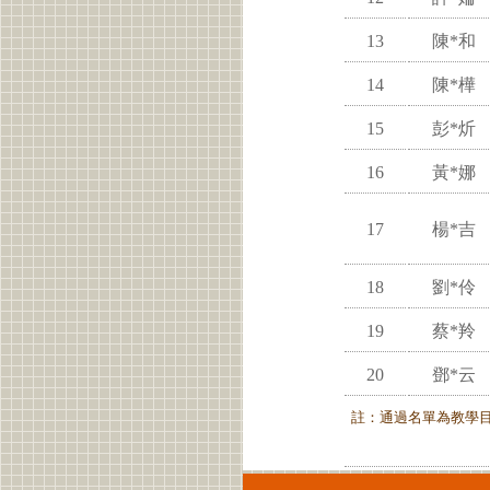
13
陳*和
14
陳*樺
15
彭*炘
16
黃*娜
17
楊*吉
18
劉*伶
19
蔡*羚
20
鄧*云
註：通過名單為教學