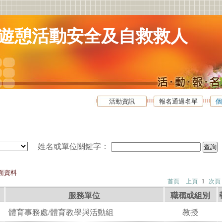
遊憩活動安全及自救救人
活動資訊
報名通過名單
個
姓名或單位關鍵字
：
面資料
首頁
上頁
1
次頁
服務單位
職稱或組別
體育事務處/體育教學與活動組
教授