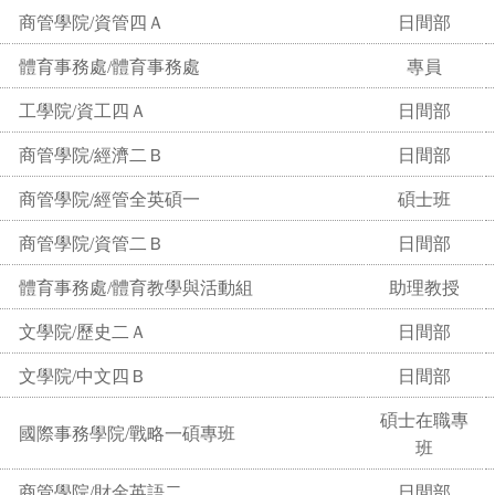
商管學院/資管四Ａ
日間部
體育事務處/體育事務處
專員
工學院/資工四Ａ
日間部
商管學院/經濟二Ｂ
日間部
商管學院/經管全英碩一
碩士班
商管學院/資管二Ｂ
日間部
體育事務處/體育教學與活動組
助理教授
文學院/歷史二Ａ
日間部
文學院/中文四Ｂ
日間部
碩士在職專
國際事務學院/戰略一碩專班
班
商管學院/財金英語二
日間部