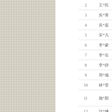
2
王*民
3
吳*菁
4
吳*嘉
5
宋*凡
6
李*豪
7
李*岳
8
李*靜
9
周*儀
10
林*萱
11
施*顏
12
許*姍