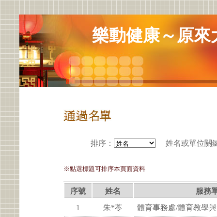
樂動健康～原來
排序
：
姓名或單位關
※點選標題可排序本頁面資料
序號
姓名
服務
1
朱*苓
體育事務處/體育教學