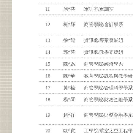
11
施*芬
軍訓室/軍訓室
12
柯*輝
商管學院/會計學系
13
徐*龍
資訊處/專案發展組
14
郭*萍
資訊處/教學支援組
15
陳*為
商管學院/經濟學系
16
陳*華
教育學院/課程與教學
17
黃*榛
商管學院/管理科學學系
18
楊*琴
商管學院/財務金融學系
19
趙*祥
商管學院/財務金融學系
20
歐*寬
工學院/航空太空工程學