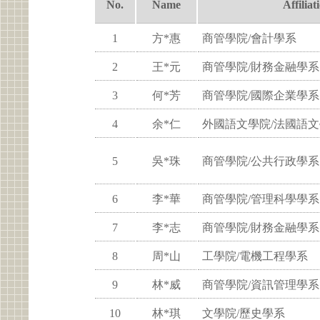
No.
Name
Affiliat
1
方*惠
商管學院/會計學系
2
王*元
商管學院/財務金融學系
3
何*芳
商管學院/國際企業學系
4
余*仁
外國語文學院/法國語
5
吳*珠
商管學院/公共行政學系
6
李*華
商管學院/管理科學學系
7
李*志
商管學院/財務金融學系
8
周*山
工學院/電機工程學系
9
林*威
商管學院/資訊管理學系
10
林*琪
文學院/歷史學系