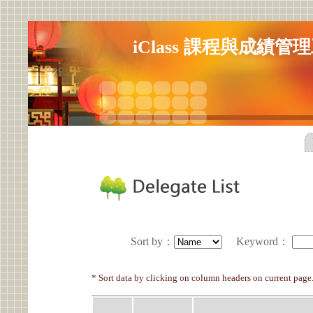
iClass 課程與成績管
Sort by
：
Keyword
：
* Sort data by clicking on column headers on current page