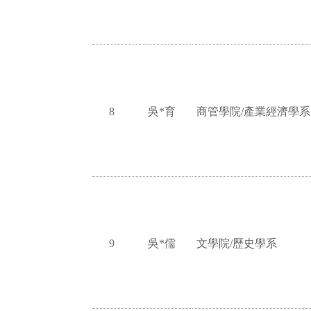
8
吳*育
商管學院/產業經濟學系
9
吳*儒
文學院/歷史學系