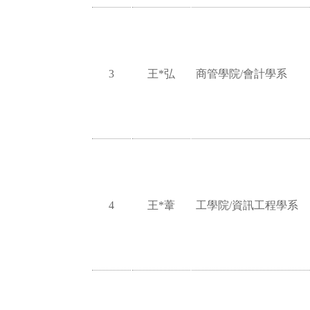
3
王*弘
商管學院/會計學系
4
王*葦
工學院/資訊工程學系