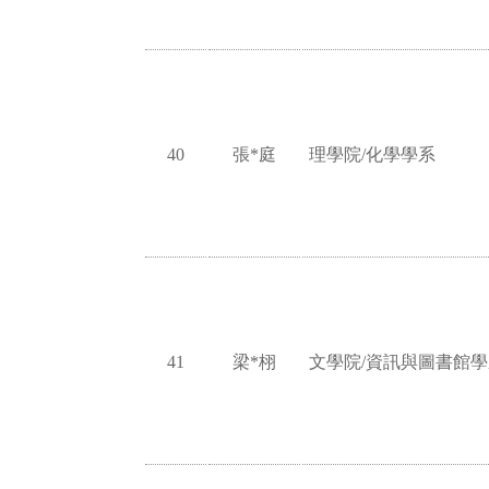
40
張*庭
理學院/化學學系
41
梁*栩
文學院/資訊與圖書館學