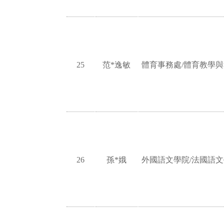
25
范*逸敏
體育事務處/體育教學
26
孫*娥
外國語文學院/法國語