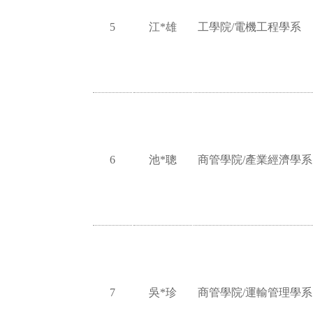
5
江*雄
工學院/電機工程學系
6
池*聰
商管學院/產業經濟學系
7
吳*珍
商管學院/運輸管理學系