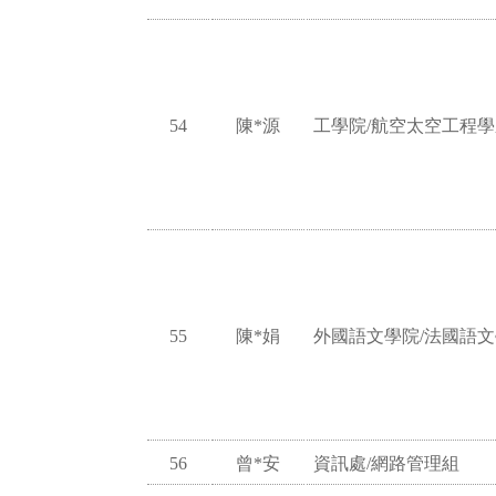
54
陳*源
工學院/航空太空工程學
55
陳*娟
外國語文學院/法國語
56
曾*安
資訊處/網路管理組