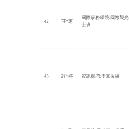
國際事務學院/國際觀
42
莊*惠
士班
43
許*婷
資訊處/教學支援組