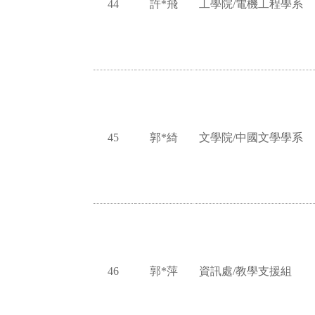
44
許*飛
工學院/電機工程學系
45
郭*綺
文學院/中國文學學系
46
郭*萍
資訊處/教學支援組