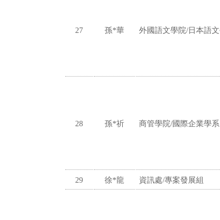
27
孫*華
外國語文學院/日本語
28
孫*祈
商管學院/國際企業學系
29
徐*龍
資訊處/專案發展組