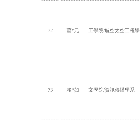
72
蕭*元
工學院/航空太空工程學
73
賴*如
文學院/資訊傳播學系