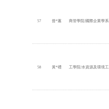
57
曾*蕙
商管學院/國際企業學系
58
黃*禮
工學院/水資源及環境