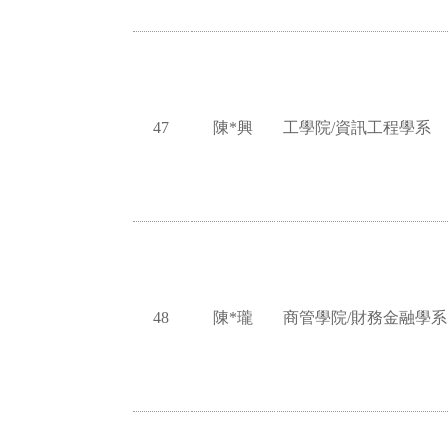
47
陳*興
工學院/資訊工程學系
48
陳*瓏
商管學院/財務金融學系