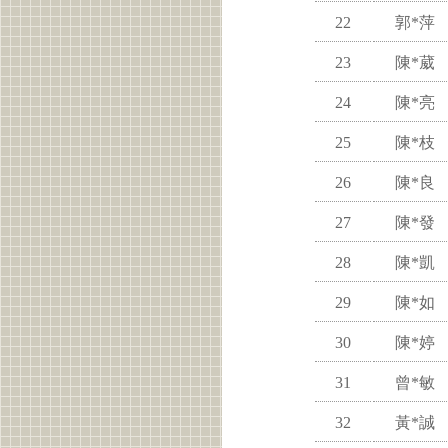
22
郭*萍
23
陳*葳
24
陳*亮
25
陳*枝
26
陳*良
27
陳*發
28
陳*凱
29
陳*如
30
陳*婷
31
曾*敏
32
黃*誠