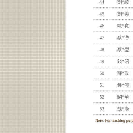
44
劉*綾
45
劉*美
46
歐*寬
47
蔡*瀞
48
蔡*瑩
49
錢*昭
50
薛*政
51
鍾*鴻
52
闕*華
53
魏*漢
Note: For teaching purpo