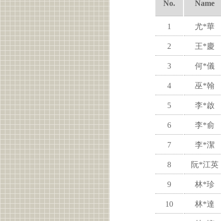
No.
Name
1
尤*華
2
王*慶
3
何*儀
4
巫*翰
5
李*啟
6
李*俞
7
李*潔
8
阮*江英
9
林*珍
10
林*達