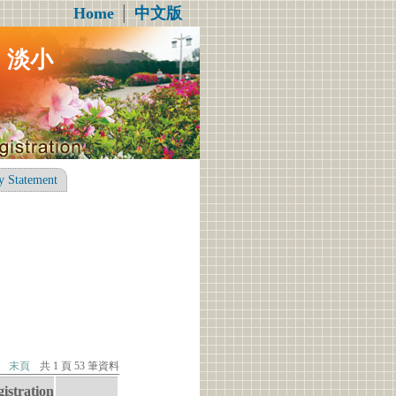
Home
│
中文版
術：淡小
y Statement
末頁
共 1 頁 53 筆資料
istration