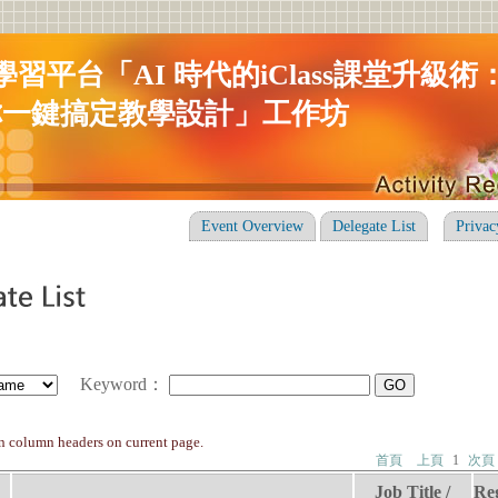
ss學習平台「AI 時代的iClass課堂升級
你一鍵搞定教學設計」工作坊
Event Overview
Delegate List
Privac
Keyword
：
on column headers on current page.
首頁
上頁
1
次頁
Job Title /
Reg