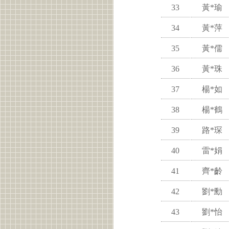
33
黃*瑜
34
黃*萍
35
黃*儒
36
黃*珠
37
楊*如
38
楊*鶴
39
路*琛
40
雷*娟
41
齊*齡
42
劉*勳
43
劉*怡