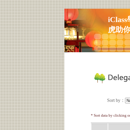
iCla
虎助
Sort by
：
* Sort data by clicking 