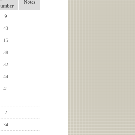
Notes
number
9
43
15
38
32
44
41
2
34