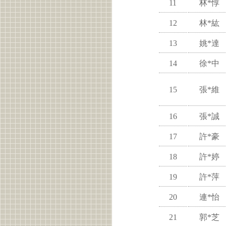
11
林*惇
12
林*紘
13
姚*達
14
徐*中
15
張*維
16
張*誠
17
許*豪
18
許*婷
19
許*萍
20
連*怡
21
郭*芝