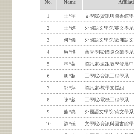
No.
Name
Affiliat
1
王*宇
文學院/資訊與圖書館學
2
王*婷
外國語文學院/英文學系
3
何*儀
外國語文學院/歐洲語
4
吳*琪
商管學院/國際企業學系
5
林*蓁
資訊處/遠距教學發展中
6
胡*妝
工學院/資訊工程學系
7
郭*萍
資訊處/教學支援組
8
陳*葳
工學院/電機工程學系
9
熊*惠
外國語文學院/英文學系
10
劉*儀
文學院/資訊與圖書館學