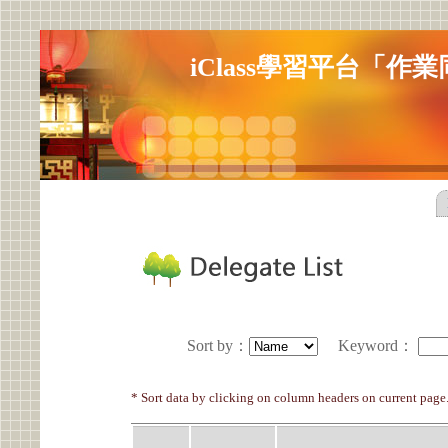
iClass學習平台「
Sort by
：
Keyword
：
* Sort data by clicking on column headers on current page