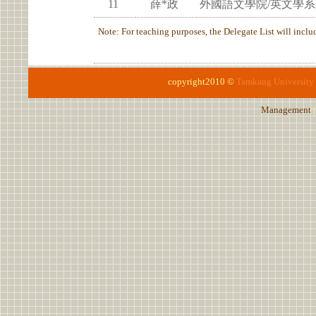
11
薛*政
外國語文學院/英文學系
Note: For teaching purposes, the Delegate List will include
copyright2010 ©
Tamkang University
Management