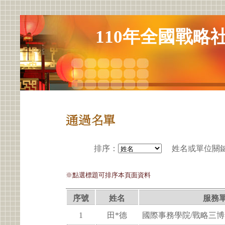
110年全國戰略
排序
：
姓名或單位關
※點選標題可排序本頁面資料
序號
姓名
服務
1
田*德
國際事務學院/戰略三