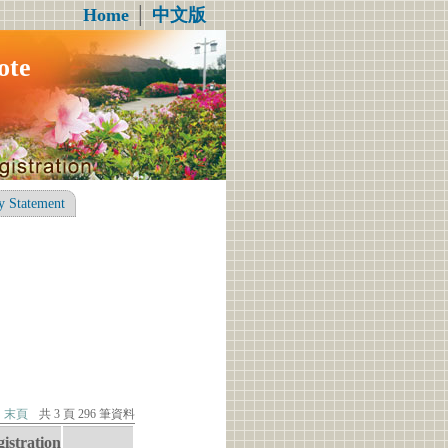
Home
│
中文版
te
y Statement
末頁
共 3 頁 296 筆資料
istration