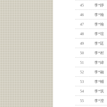
45
李*靜
46
李*翰
47
李*翰
48
李*瑄
49
李*廷
50
李*村
51
李*緯
52
李*融
53
李*輔
54
李*筑
55
李*澄