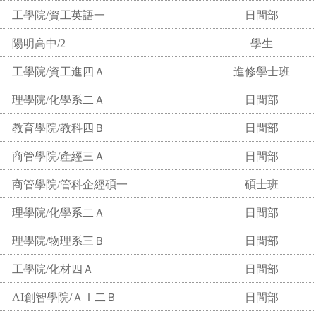
工學院/資工英語一
日間部
陽明高中/2
學生
工學院/資工進四Ａ
進修學士班
理學院/化學系二Ａ
日間部
教育學院/教科四Ｂ
日間部
商管學院/產經三Ａ
日間部
商管學院/管科企經碩一
碩士班
理學院/化學系二Ａ
日間部
理學院/物理系三Ｂ
日間部
工學院/化材四Ａ
日間部
AI創智學院/ＡＩ二Ｂ
日間部