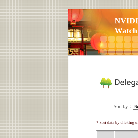
NVID
Watch
Sort by
：
* Sort data by clicking 