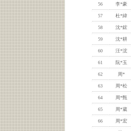
56
李*豪
57
杜*緯
58
沈*鋐
59
沈*耕
60
汪*浤
61
阮*玉
62
周*
63
周*松
64
周*甄
65
周*葳
66
周*宏