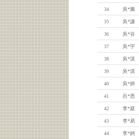
34
吳*騰
35
吳*謙
36
吳*谷
37
吳*宇
38
吳*淇
39
吳*淇
40
吳*婷
41
呂*恩
42
李*庭
43
李*易
44
李*錡