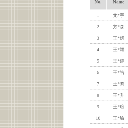
No.
Name
1
尤*宇
2
方*森
3
王*妍
4
王*穎
5
王*婷
6
王*皓
7
王*閎
8
王*升
9
王*瑄
10
王*瑜