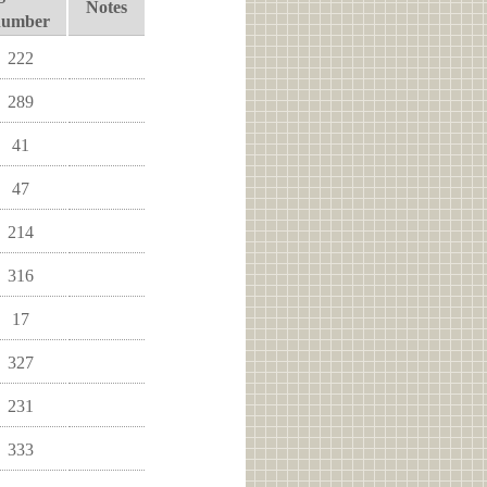
Notes
number
222
289
41
47
214
316
17
327
231
333