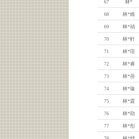
67
林*
68
林*維
69
林*禎
70
林*軒
71
林*瑄
72
林*睿
73
林*蓓
74
林*璇
75
林*霆
76
林*劭
77
林*彤
78
林*妤