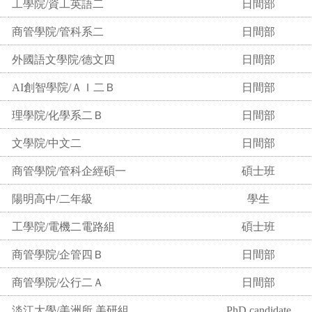
工學院/資工英語二
日間部
商管學院/管科系二
日間部
外國語文學院/德文四
日間部
AI創智學院/ＡＩ二Ｂ
日間部
理學院/化學系二Ｂ
日間部
文學院/中文二
日間部
商管學院/管科企經碩一
碩士班
陽明高中/二年級
學生
工學院/電機二電路組
碩士班
商管學院/企管四Ｂ
日間部
商管學院/公行二Ａ
日間部
淡江大學/美洲所 美研組
PhD candidate