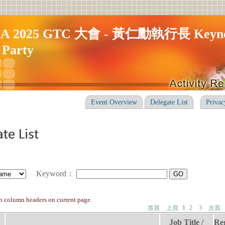
IA 2025 GTC 大會 - 黃仁勳執行長 Keyno
 Party
Event Overview
Delegate List
Privac
Keyword
：
on column headers on current page.
首頁
上頁
1
2
3
次頁
Job Title /
Reg