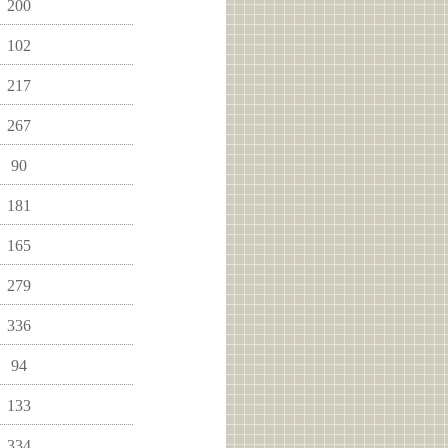
200
102
217
267
90
181
165
279
336
94
133
334