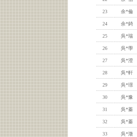
23
余*倫
24
余*錡
25
吳*瑞
26
吳*學
27
吳*澄
28
吳*軒
29
吳*璟
30
吳*豫
31
吳*蓁
32
吳*蓁
33
吳*澂