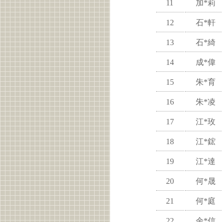
11
加*莉
12
石*軒
13
石*綺
14
成*偉
15
朱*育
16
朱*凌
17
江*玫
18
江*鋐
19
江*達
20
何*晟
21
何*庭
22
余*信