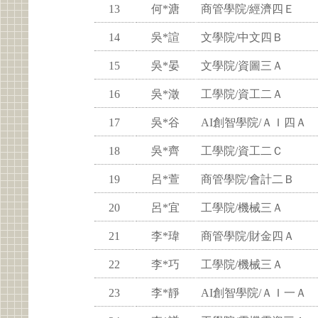
13
何*溏
商管學院/經濟四Ｅ
14
吳*諠
文學院/中文四Ｂ
15
吳*晏
文學院/資圖三Ａ
16
吳*澂
工學院/資工二Ａ
17
吳*谷
AI創智學院/ＡＩ四Ａ
18
吳*齊
工學院/資工二Ｃ
19
呂*萱
商管學院/會計二Ｂ
20
呂*宜
工學院/機械三Ａ
21
李*瑋
商管學院/財金四Ａ
22
李*巧
工學院/機械三Ａ
23
李*靜
AI創智學院/ＡＩ一Ａ