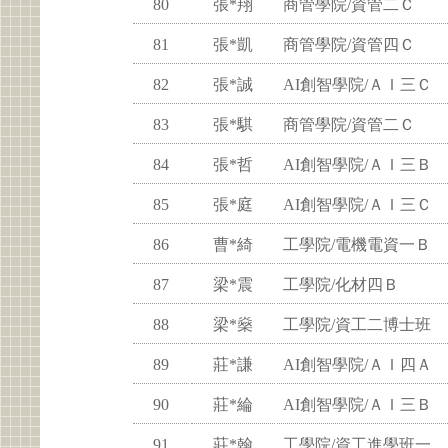
80
張*翔
商管學院/資管二Ｃ
81
張*凱
商管學院/資管四Ｃ
82
張*誠
AI創智學院/ＡＩ三Ｃ
83
張*騏
商管學院/資管二Ｃ
84
張*哲
AI創智學院/ＡＩ三Ｂ
85
張*庭
AI創智學院/ＡＩ三Ｃ
86
曹*綺
工學院/電機電資一Ｂ
87
梁*震
工學院/化材四Ｂ
88
梁*燊
工學院/資工二博士班
89
莊*謙
AI創智學院/ＡＩ四Ａ
90
莊*綸
AI創智學院/ＡＩ三Ｂ
91
莊*翰
工學院/資工進學班一