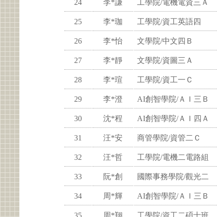
24
李*謙
工學院/電機電資三Ａ
25
李*珈
工學院/資工英語四
26
李*怡
文學院/中文四Ｂ
27
李*靜
文學院/資圖三Ａ
28
李*瑄
工學院/資工一Ｃ
29
李*澄
AI創智學院/ＡＩ三Ｂ
30
沈*程
AI創智學院/ＡＩ四Ａ
31
汪*安
商管學院/資管二Ｃ
32
汪*哲
工學院/電機二電路組
33
阮*創
國際事務學院/觀光二
34
周*輝
AI創智學院/ＡＩ三Ｂ
35
周*翔
工學院/資工二碩士班