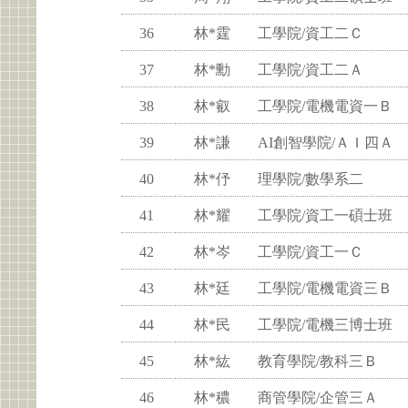
36
林*霆
工學院/資工二Ｃ
37
林*勳
工學院/資工二Ａ
38
林*叡
工學院/電機電資一Ｂ
39
林*謙
AI創智學院/ＡＩ四Ａ
40
林*伃
理學院/數學系二
41
林*耀
工學院/資工一碩士班
42
林*岑
工學院/資工一Ｃ
43
林*廷
工學院/電機電資三Ｂ
44
林*民
工學院/電機三博士班
45
林*紘
教育學院/教科三Ｂ
46
林*穠
商管學院/企管三Ａ