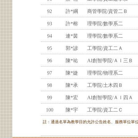
92
許*綱
商管學院/資管二Ｂ
93
許*榕
理學院/數學系二
94
連*茵
理學院/數學系二
95
郭*諺
工學院/資工二Ａ
96
陳*祐
AI創智學院/ＡＩ三Ｂ
97
陳*婕
理學院/物理系二
98
陳*承
工學院/土木四Ｂ
99
陳*宏
AI創智學院/ＡＩ四Ａ
100
陳*宇
工學院/資工二Ｃ
註：通過名單為教學目的允許公告姓名、服務單位單