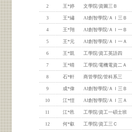
2
王*婷
文學院/資圖三Ｂ
3
王*繡
AI創智學院/ＡＩ三Ｂ
4
王*翔
AI創智學院/ＡＩ一Ｂ
5
王*元
AI創智學院/ＡＩ一Ａ
6
王*凱
工學院/資工英語四
7
王*晴
工學院/電機電資二Ａ
8
石*軒
商管學院/管科系三
9
成*偉
AI創智學院/ＡＩ三Ｂ
10
江*愷
AI創智學院/ＡＩ三Ａ
11
江*邑
工學院/資工一碩士班
12
何*叡
工學院/資工三Ｃ