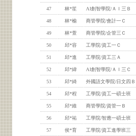
47
林*笙
AI創智學院/ＡＩ三Ｂ
48
林*榆
商管學院/會計一Ｃ
49
林*萱
商管學院/企管三Ｃ
50
邱*容
工學院/資工一Ｃ
51
邱*進
工學院/資工三Ａ
52
邱*緯
AI創智學院/ＡＩ三Ｃ
53
邱*綺
外國語文學院/日文四Ｂ
54
邱*程
工學院/資工一碩士班
55
邱*維
商管學院/資管一Ｂ
56
邱*祐
工學院/智應一碩士班
57
侯*育
工學院/資工進學班三