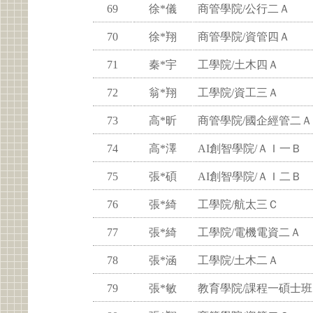
69
徐*儀
商管學院/公行二Ａ
70
徐*翔
商管學院/資管四Ａ
71
秦*宇
工學院/土木四Ａ
72
翁*翔
工學院/資工三Ａ
73
高*昕
商管學院/國企經管二Ａ
74
高*澤
AI創智學院/ＡＩ一Ｂ
75
張*碩
AI創智學院/ＡＩ二Ｂ
76
張*綺
工學院/航太三Ｃ
77
張*綺
工學院/電機電資二Ａ
78
張*涵
工學院/土木二Ａ
79
張*敏
教育學院/課程一碩士班