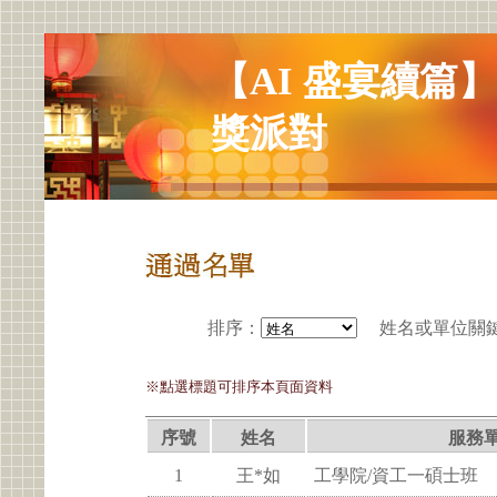
【AI 盛宴續篇】NV
獎派對
排序
：
姓名或單位關
※點選標題可排序本頁面資料
序號
姓名
服務
1
王*如
工學院/資工一碩士班