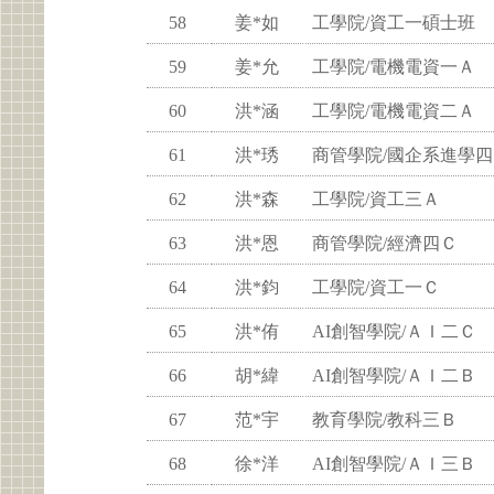
58
姜*如
工學院/資工一碩士班
59
姜*允
工學院/電機電資一Ａ
60
洪*涵
工學院/電機電資二Ａ
61
洪*琇
商管學院/國企系進學四
62
洪*森
工學院/資工三Ａ
63
洪*恩
商管學院/經濟四Ｃ
64
洪*鈞
工學院/資工一Ｃ
65
洪*侑
AI創智學院/ＡＩ二Ｃ
66
胡*緯
AI創智學院/ＡＩ二Ｂ
67
范*宇
教育學院/教科三Ｂ
68
徐*洋
AI創智學院/ＡＩ三Ｂ