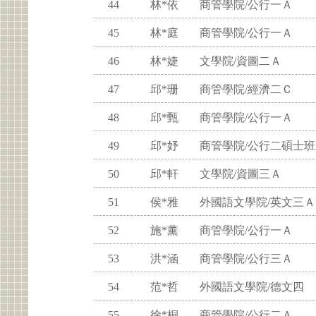
44
林*依
商管學院/公行一Ａ
45
林*庭
商管學院/公行一Ａ
46
林*婕
文學院/資圖二Ａ
47
邱*珊
商管學院/經濟二Ｃ
48
邱*甄
商管學院/公行一Ａ
49
邱*妤
商管學院/公行二碩士班
50
邱*軒
文學院/資圖三Ａ
51
侯*雅
外國語文學院/英文三Ａ
52
施*薰
商管學院/公行一Ａ
53
洪*涵
商管學院/公行三Ａ
54
范*哲
外國語文學院/德文四
55
徐*桐
商管學院/公行二Ａ