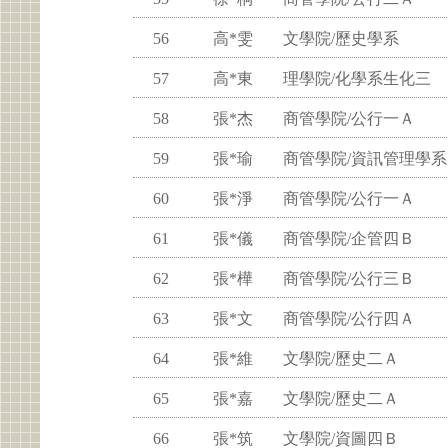
56
高*雯
文學院/歷史學系
57
高*東
理學院/化學系生化三
58
張*杰
商管學院/公行一Ａ
59
張*瑜
商管學院/資訊管理學系
60
張*淨
商管學院/公行一Ａ
61
張*儀
商管學院/企管四Ｂ
62
張*樺
商管學院/公行三Ｂ
63
張*文
商管學院/公行四Ａ
64
張*維
文學院/歷史二Ａ
65
張*嘉
文學院/歷史二Ａ
66
張*筑
文學院/資圖四Ｂ