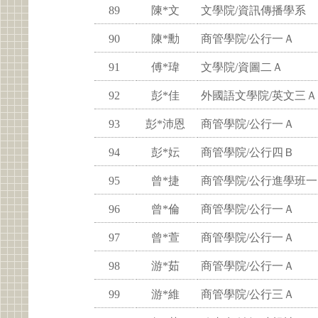
89
陳*文
文學院/資訊傳播學系
90
陳*勳
商管學院/公行一Ａ
91
傅*瑋
文學院/資圖二Ａ
92
彭*佳
外國語文學院/英文三Ａ
93
彭*沛恩
商管學院/公行一Ａ
94
彭*妘
商管學院/公行四Ｂ
95
曾*捷
商管學院/公行進學班一
96
曾*倫
商管學院/公行一Ａ
97
曾*萱
商管學院/公行一Ａ
98
游*茹
商管學院/公行一Ａ
99
游*維
商管學院/公行三Ａ