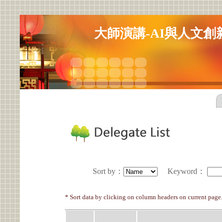
大師演講-AI與人文創
Sort by
：
Keyword
：
* Sort data by clicking on column headers on current page