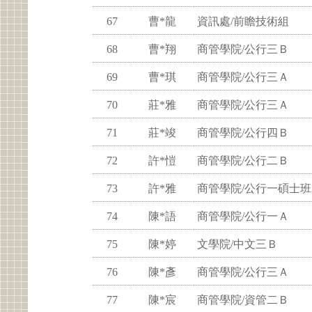
67
曹*龍
資訊處/前瞻技術組
68
曹*翔
商管學院/公行三Ｂ
69
曹*琪
商管學院/公行三Ａ
70
莊*雅
商管學院/公行三Ａ
71
莊*竣
商管學院/公行四Ｂ
72
許*愷
商管學院/公行二Ｂ
73
許*雅
商管學院/公行一碩士班
74
陳*語
商管學院/公行一Ａ
75
陳*婷
文學院/中文三Ｂ
76
陳*彥
商管學院/公行三Ａ
77
陳*宸
商管學院/資管二Ｂ