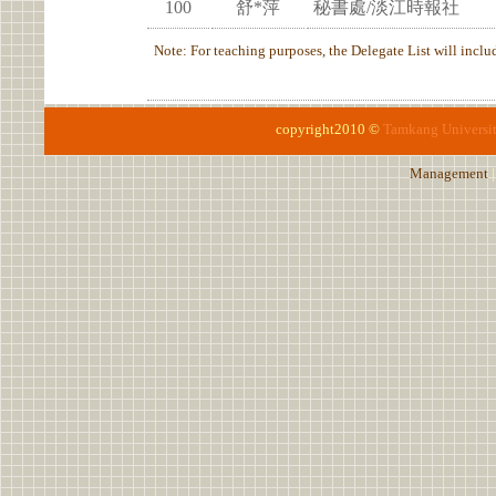
100
舒*萍
秘書處/淡江時報社
Note: For teaching purposes, the Delegate List will include
copyright2010 ©
Tamkang Universi
Management