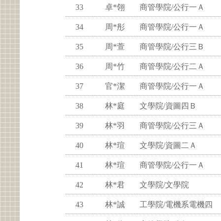
33
卓*翎
商管學院/公行一Ａ
34
周*彤
商管學院/公行一Ａ
35
周*萱
商管學院/公行三Ｂ
36
周*竹
商管學院/公行二Ａ
37
官*潔
商管學院/公行一Ａ
38
林*庭
文學院/資圖四Ｂ
39
林*羽
商管學院/公行三Ａ
40
林*瑄
文學院/資圖二Ａ
41
林*瑄
商管學院/公行一Ａ
42
林*君
文學院/文學院
43
林*誠
工學院/電機系電機四