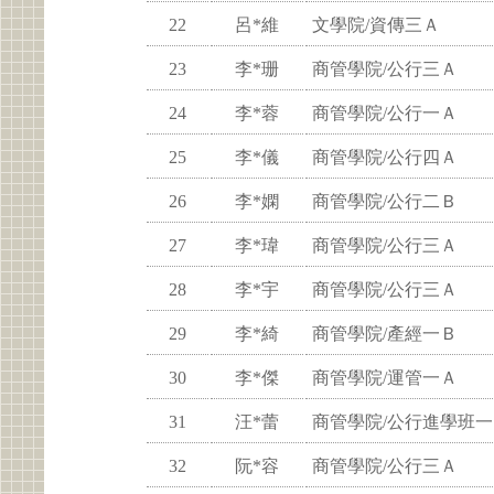
22
呂*維
文學院/資傳三Ａ
23
李*珊
商管學院/公行三Ａ
24
李*蓉
商管學院/公行一Ａ
25
李*儀
商管學院/公行四Ａ
26
李*嫻
商管學院/公行二Ｂ
27
李*瑋
商管學院/公行三Ａ
28
李*宇
商管學院/公行三Ａ
29
李*綺
商管學院/產經一Ｂ
30
李*傑
商管學院/運管一Ａ
31
汪*蕾
商管學院/公行進學班一
32
阮*容
商管學院/公行三Ａ