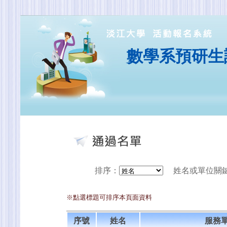
數學系預研生
排序
：
姓名或單位關
※點選標題可排序本頁面資料
序號
姓名
服務