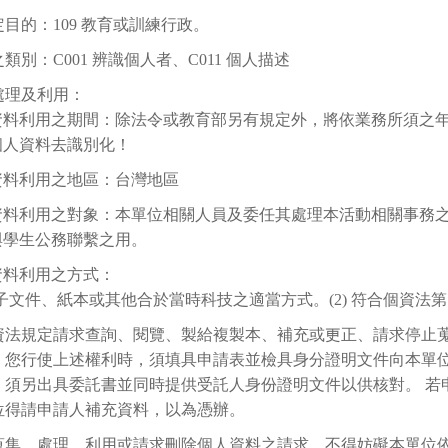
目的：109 教育或訓練行政。
類別：C001 辨識個人者、C011 個人描述
處理及利用：
資料利用之期間：除法令或教育部另有規定外，將依業務所須之年限
個人資料去識別化！
資料利用之地區：台灣地區
資料利用之對象：本單位相關人員及委任其處理本活動相關事務
與學生公務聯繫之用。
資料利用之方式：
 電子文件、紙本或其他合於當時科技之適當方式。(2) 符合個資法第
資法規定請求查詢、閱覽、製給複製本、補充或更正、請求停止
。您行使上述權利時，須填具申請表並檢具身分證明文件向本單
，須另出具委託書並同時提供受託人身份證明文件以供核對。 若
位得請申請人補充資料，以為憑辦。
蒐集、處理、利用或請求刪除個人資料之請求，不得妨礙本單位