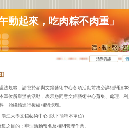
午動起來，吃肉粽不肉重」
活動資訊
個
護法規範，請您於參與文錙藝術中心各項活動前務必詳細閱讀本
本單位所舉辦的活動，表示您同意文錙藝術中心蒐集、處理、利
料，始繼續進行後續相關步驟。
淡江大學文錙藝術中心 (以下簡稱本單位)
蒐集之目的：辦理活動報名及相關管理作業。