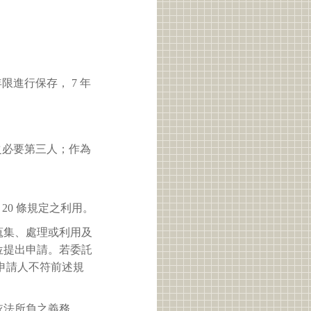
進行保存， 7 年
之必要第三人；作為
 20 條規定之利用。
蒐集、處理或利用及
位提出申請。若委託
申請人不符前述規
依法所負之義務。