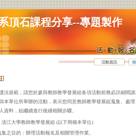
系頂石課程分享--專題製作
活動資訊
個
護法規範，請您於參與教師教學發展組各項活動前務必詳細閱讀
與本單位所舉辦的活動，表示您同意教師教學發展組蒐集、處理
人資料，始繼續進行後續相關步驟。
淡江大學教師教學發展組 (以下簡稱本單位)
蒐集之目的：辦理活動報名及相關管理作業。