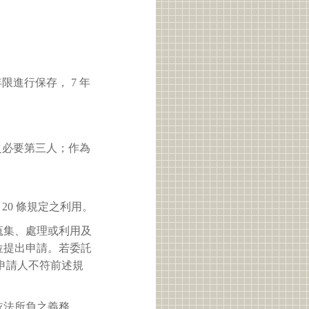
進行保存， 7 年
之必要第三人；作為
 20 條規定之利用。
蒐集、處理或利用及
位提出申請。若委託
申請人不符前述規
依法所負之義務。