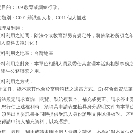
目的：109 教育或訓練行政。
類別：C001 辨識個人者、C011 個人描述
處理及利用：
資料利用之期間：除法令或教育部另有規定外，將依業務所須之年限
個人資料去識別化！
資料利用之地區：台灣地區
資料利用之對象：本單位相關人員及委任其處理本活動相關事務
與學生公務聯繫之用。
資料利用之方式：
 電子文件、紙本或其他合於當時科技之適當方式。(2) 符合個資法第
資法規定請求查詢、閱覽、製給複製本、補充或更正、請求停止
。您行使上述權利時，須填具申請表並檢具身分證明文件向本單
，須另出具委託書並同時提供受託人身份證明文件以供核對。 若
位得請申請人補充資料，以為憑辦。
蒐集、處理、利用或請求刪除個人資料之請求，不得妨礙本單位