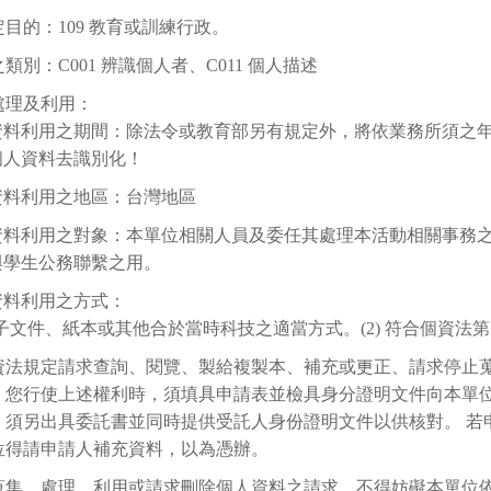
目的：109 教育或訓練行政。
類別：C001 辨識個人者、C011 個人描述
處理及利用：
資料利用之期間：除法令或教育部另有規定外，將依業務所須之年限
個人資料去識別化！
資料利用之地區：台灣地區
資料利用之對象：本單位相關人員及委任其處理本活動相關事務
與學生公務聯繫之用。
資料利用之方式：
 電子文件、紙本或其他合於當時科技之適當方式。(2) 符合個資法第
資法規定請求查詢、閱覽、製給複製本、補充或更正、請求停止
。您行使上述權利時，須填具申請表並檢具身分證明文件向本單
，須另出具委託書並同時提供受託人身份證明文件以供核對。 若
位得請申請人補充資料，以為憑辦。
蒐集、處理、利用或請求刪除個人資料之請求，不得妨礙本單位