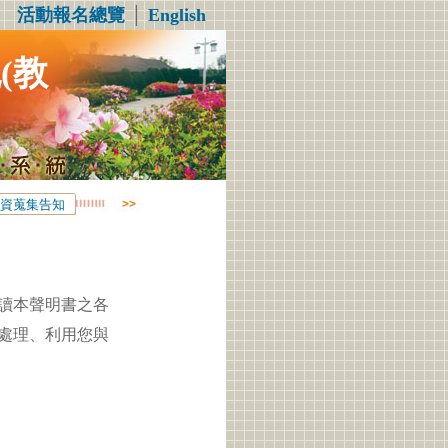
活動報名總覽
│
English
(教
資蒐集告知
讀本聲明書之各
處理、利用您與