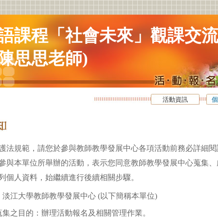
語課程「社會未來」觀課交流
陳思思老師)
活動資訊
個
護法規範，請您於參與教師教學發展中心各項活動前務必詳細閱
參與本單位所舉辦的活動，表示您同意教師教學發展中心蒐集、
列個人資料，始繼續進行後續相關步驟。
淡江大學教師教學發展中心 (以下簡稱本單位)
蒐集之目的：辦理活動報名及相關管理作業。