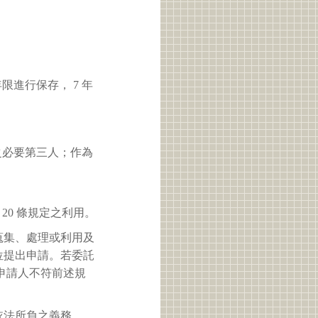
進行保存， 7 年
之必要第三人；作為
 20 條規定之利用。
蒐集、處理或利用及
位提出申請。若委託
申請人不符前述規
依法所負之義務。