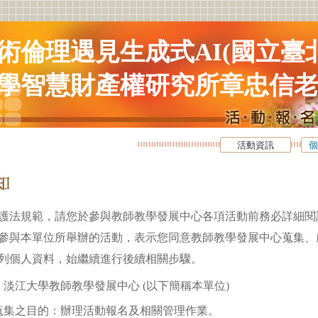
術倫理遇見生成式AI(國立臺
學智慧財產權研究所章忠信老
活動資訊
個
護法規範，請您於參與教師教學發展中心各項活動前務必詳細閱
參與本單位所舉辦的活動，表示您同意教師教學發展中心蒐集、
列個人資料，始繼續進行後續相關步驟。
淡江大學教師教學發展中心 (以下簡稱本單位)
蒐集之目的：辦理活動報名及相關管理作業。