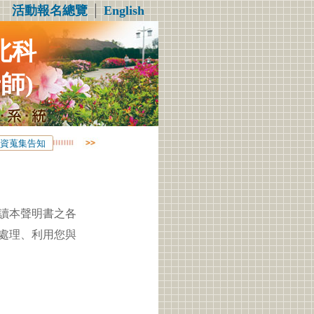
活動報名總覽
│
English
北科
師)
資蒐集告知
讀本聲明書之各
處理、利用您與