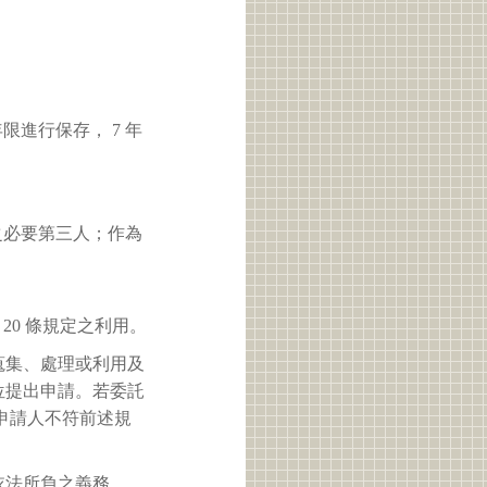
進行保存， 7 年
之必要第三人；作為
 20 條規定之利用。
蒐集、處理或利用及
位提出申請。若委託
申請人不符前述規
依法所負之義務。