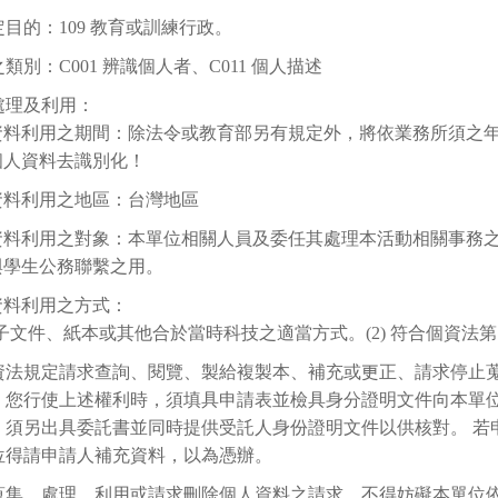
目的：109 教育或訓練行政。
類別：C001 辨識個人者、C011 個人描述
處理及利用：
資料利用之期間：除法令或教育部另有規定外，將依業務所須之年限
個人資料去識別化！
資料利用之地區：台灣地區
資料利用之對象：本單位相關人員及委任其處理本活動相關事務
與學生公務聯繫之用。
資料利用之方式：
 電子文件、紙本或其他合於當時科技之適當方式。(2) 符合個資法第
資法規定請求查詢、閱覽、製給複製本、補充或更正、請求停止
。您行使上述權利時，須填具申請表並檢具身分證明文件向本單
，須另出具委託書並同時提供受託人身份證明文件以供核對。 若
位得請申請人補充資料，以為憑辦。
蒐集、處理、利用或請求刪除個人資料之請求，不得妨礙本單位