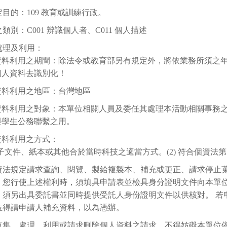
目的：109 教育或訓練行政。
類別：C001 辨識個人者、C011 個人描述
處理及利用：
資料利用之期間：除法令或教育部另有規定外，將依業務所須之年限
個人資料去識別化！
資料利用之地區：台灣地區
資料利用之對象：本單位相關人員及委任其處理本活動相關事務
與學生公務聯繫之用。
資料利用之方式：
 電子文件、紙本或其他合於當時科技之適當方式。(2) 符合個資法第
資法規定請求查詢、閱覽、製給複製本、補充或更正、請求停止
。您行使上述權利時，須填具申請表並檢具身分證明文件向本單
，須另出具委託書並同時提供受託人身份證明文件以供核對。 若
位得請申請人補充資料，以為憑辦。
蒐集、處理、利用或請求刪除個人資料之請求，不得妨礙本單位