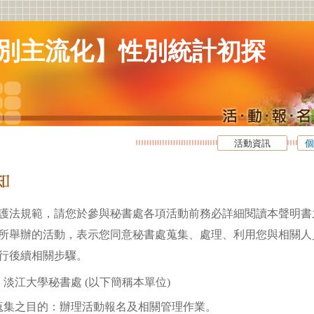
別主流化】性別統計初探
活動資訊
個
護法規範，請您於參與秘書處各項活動前務必詳細閱讀本聲明書
所舉辦的活動，表示您同意秘書處蒐集、處理、利用您與相關人
行後續相關步驟。
淡江大學秘書處 (以下簡稱本單位)
蒐集之目的：辦理活動報名及相關管理作業。