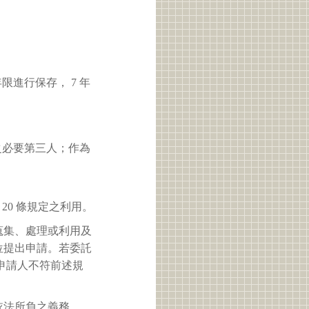
進行保存， 7 年
之必要第三人；作為
 20 條規定之利用。
蒐集、處理或利用及
位提出申請。若委託
申請人不符前述規
依法所負之義務。