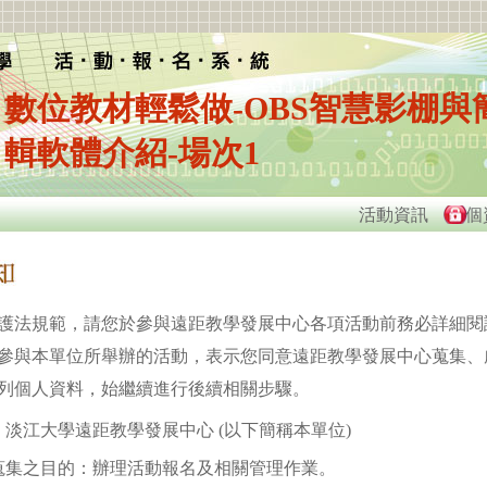
數位教材輕鬆做-OBS智慧影棚與
輯軟體介紹-場次1
活動資訊
個
護法規範，請您於參與遠距教學發展中心各項活動前務必詳細閱
參與本單位所舉辦的活動，表示您同意遠距教學發展中心蒐集、
列個人資料，始繼續進行後續相關步驟。
淡江大學遠距教學發展中心 (以下簡稱本單位)
蒐集之目的：辦理活動報名及相關管理作業。