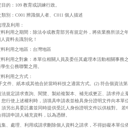
目的：109 教育或訓練行政。
類別：C001 辨識個人者、C011 個人描述
處理及利用：
資料利用之期間：除法令或教育部另有規定外，將依業務所須之年限
個人資料去識別化！
資料利用之地區：台灣地區
資料利用之對象：本單位相關人員及委任其處理本活動相關事務
與學生公務聯繫之用。
資料利用之方式：
 電子文件、紙本或其他合於當時科技之適當方式。(2) 符合個資法第
資法規定請求查詢、閱覽、製給複製本、補充或更正、請求停止
。您行使上述權利時，須填具申請表並檢具身分證明文件向本單
，須另出具委託書並同時提供受託人身份證明文件以供核對。 若
位得請申請人補充資料，以為憑辦。
蒐集、處理、利用或請求刪除個人資料之請求，不得妨礙本單位