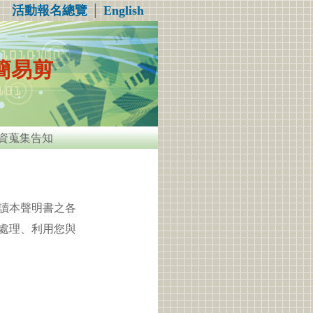
活動報名總覽
│
English
簡易剪
資蒐集告知
讀本聲明書之各
處理、利用您與