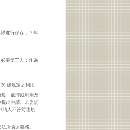
進行保存， 7 年
之必要第三人；作為
 20 條規定之利用。
蒐集、處理或利用及
位提出申請。若委託
申請人不符前述規
依法所負之義務。