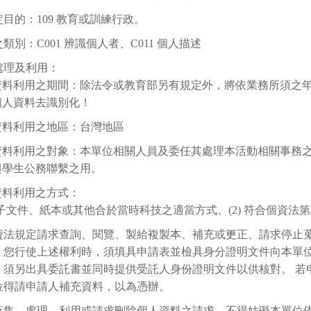
目的：109 教育或訓練行政。
類別：C001 辨識個人者、C011 個人描述
處理及利用：
資料利用之期間：除法令或教育部另有規定外，將依業務所須之年限
個人資料去識別化！
資料利用之地區：台灣地區
資料利用之對象：本單位相關人員及委任其處理本活動相關事務
與學生公務聯繫之用。
資料利用之方式：
 電子文件、紙本或其他合於當時科技之適當方式。(2) 符合個資法第
資法規定請求查詢、閱覽、製給複製本、補充或更正、請求停止
。您行使上述權利時，須填具申請表並檢具身分證明文件向本單
，須另出具委託書並同時提供受託人身份證明文件以供核對。 若
位得請申請人補充資料，以為憑辦。
蒐集、處理、利用或請求刪除個人資料之請求，不得妨礙本單位