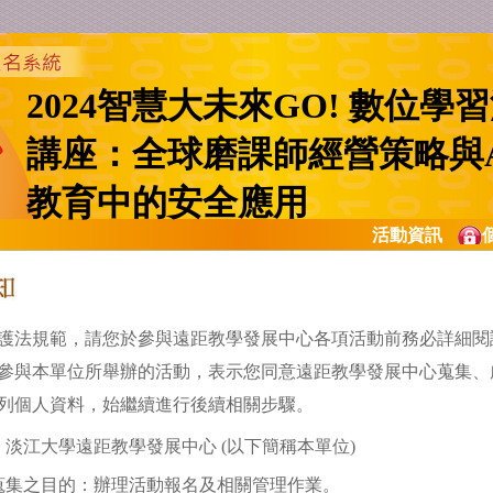
2024智慧大未來GO! 數位學
講座：全球磨課師經營策略與A
教育中的安全應用
活動資訊
護法規範，請您於參與遠距教學發展中心各項活動前務必詳細閱
參與本單位所舉辦的活動，表示您同意遠距教學發展中心蒐集、
列個人資料，始繼續進行後續相關步驟。
淡江大學遠距教學發展中心 (以下簡稱本單位)
蒐集之目的：辦理活動報名及相關管理作業。