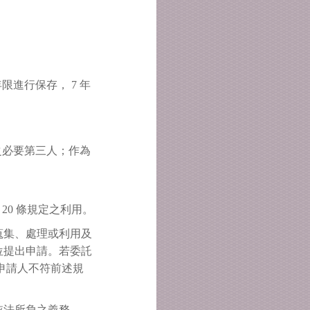
進行保存， 7 年
之必要第三人；作為
 20 條規定之利用。
蒐集、處理或利用及
位提出申請。若委託
申請人不符前述規
依法所負之義務。