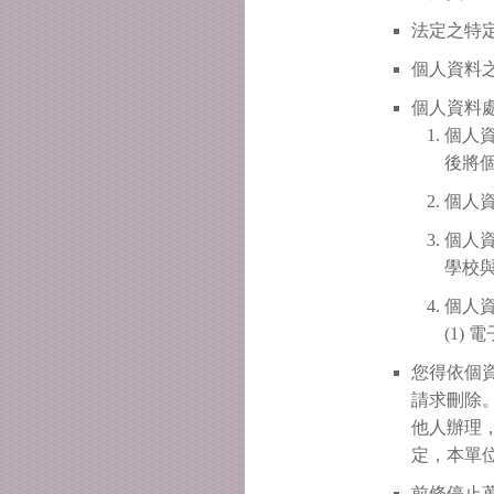
法定之特定
個人資料之
個人資料
個人
後將
個人
個人
學校
個人
(1)
您得依個
請求刪除
他人辦理
定，本單
前條停止