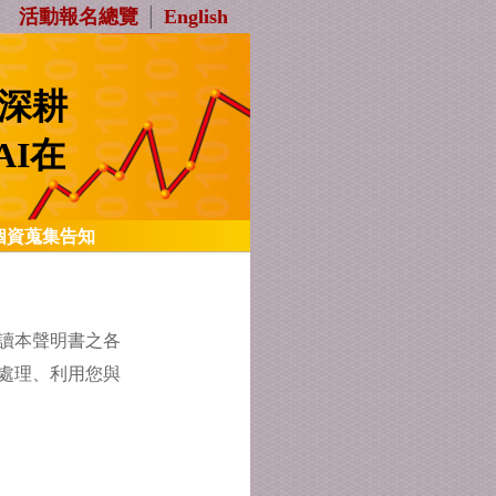
活動報名總覽
│
English
習深耕
I在
個資蒐集告知
讀本聲明書之各
處理、利用您與