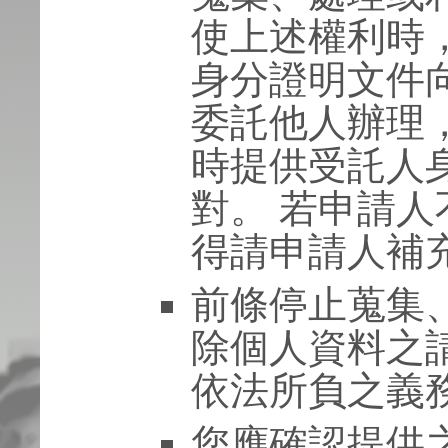
使上述權利時
身分證明文件
委託他人辦理
時提供受託人
對。 若申請
得請申請人補
前條停止蒐集
除個人資料之
依法所負之義
您應確認提供