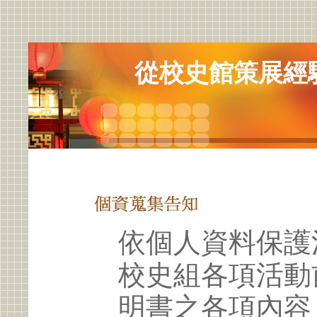
從校史館策展經
依個人資料保護
校史組各項活動
明書之各項內容