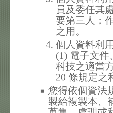
員及委任其
要第三人；
之用。
個人資料利
(1) 電子
科技之適當方
20 條規定之
您得依個資法
製給複製本、
蒐集、處理或