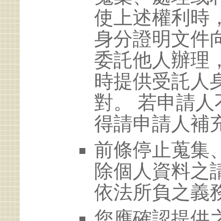
使上述權利時
身分證明文件
委託他人辦理
時提供受託人
對。 若申請
得請申請人補
前條停止蒐集
除個人資料之
依法所負之義
您應確認提供