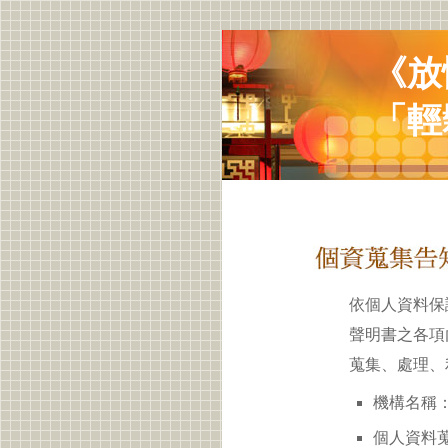
《放
「輕
依個人資料保
聲明書之各項
蒐集、處理、
機構名稱：
個人資料