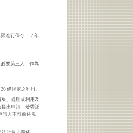
進行保存， 7 年
之必要第三人；作為
 20 條規定之利用。
蒐集、處理或利用及
位提出申請。若委託
申請人不符前述規
依法所負之義務。