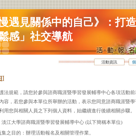
慢遇見關係中的自己》：打
鬆感」社交導航
活動資訊
個
護法規範，請您於參與諮商職涯暨學習發展輔導中心各項活動前
內容，若您參與本單位所舉辦的活動，表示您同意諮商職涯暨學
利用您與相關人員之下列個人資料，始繼續進行後續相關步驟。
淡江大學諮商職涯暨學習發展輔導中心 (以下簡稱本單位)
蒐集之目的：辦理活動報名及相關管理作業。