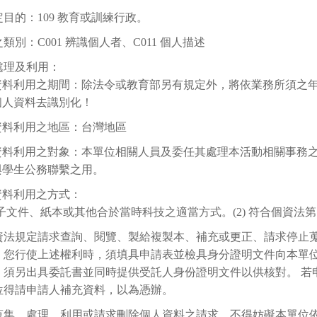
目的：109 教育或訓練行政。
類別：C001 辨識個人者、C011 個人描述
處理及利用：
資料利用之期間：除法令或教育部另有規定外，將依業務所須之年限
個人資料去識別化！
資料利用之地區：台灣地區
資料利用之對象：本單位相關人員及委任其處理本活動相關事務
與學生公務聯繫之用。
資料利用之方式：
 電子文件、紙本或其他合於當時科技之適當方式。(2) 符合個資法第
資法規定請求查詢、閱覽、製給複製本、補充或更正、請求停止
。您行使上述權利時，須填具申請表並檢具身分證明文件向本單
，須另出具委託書並同時提供受託人身份證明文件以供核對。 若
位得請申請人補充資料，以為憑辦。
蒐集、處理、利用或請求刪除個人資料之請求，不得妨礙本單位