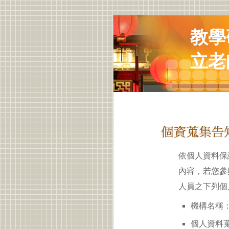
教學
立老
依個人資料保
內容，若您參
人員之下列個
機構名稱：
個人資料