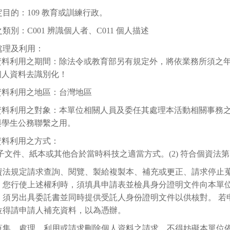
目的：109 教育或訓練行政。
類別：C001 辨識個人者、C011 個人描述
處理及利用：
資料利用之期間：除法令或教育部另有規定外，將依業務所須之年限
個人資料去識別化！
資料利用之地區：台灣地區
資料利用之對象：本單位相關人員及委任其處理本活動相關事務
與學生公務聯繫之用。
資料利用之方式：
 電子文件、紙本或其他合於當時科技之適當方式。(2) 符合個資法第
資法規定請求查詢、閱覽、製給複製本、補充或更正、請求停止
。您行使上述權利時，須填具申請表並檢具身分證明文件向本單
，須另出具委託書並同時提供受託人身份證明文件以供核對。 若
位得請申請人補充資料，以為憑辦。
蒐集、處理、利用或請求刪除個人資料之請求，不得妨礙本單位