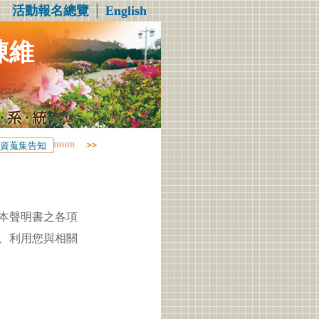
活動報名總覽
│
English
陳維
資蒐集告知
本聲明書之各項
、利用您與相關