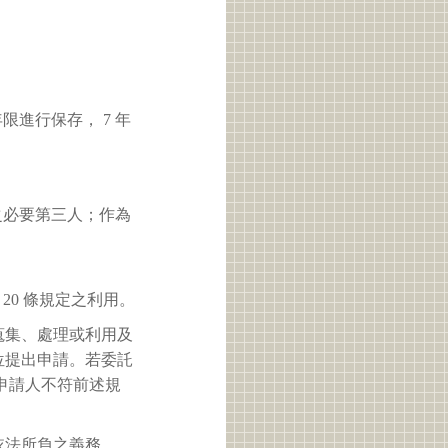
進行保存， 7 年
之必要第三人；作為
 20 條規定之利用。
蒐集、處理或利用及
位提出申請。若委託
申請人不符前述規
依法所負之義務。