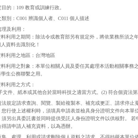
目的：109 教育或訓練行政。
類別：C001 辨識個人者、C011 個人描述
處理及利用：
資料利用之期間：除法令或教育部另有規定外，將依業務所須之年限
個人資料去識別化！
資料利用之地區：台灣地區
資料利用之對象：本單位相關人員及委任其處理本活動相關事務
與學生公務聯繫之用。
資料利用之方式：
 電子文件、紙本或其他合於當時科技之適當方式。(2) 符合個資法第
資法規定請求查詢、閱覽、製給複製本、補充或更正、請求停止
。您行使上述權利時，須填具申請表並檢具身分證明文件向本單
，須另出具委託書並同時提供受託人身份證明文件以供核對。 若
位得請申請人補充資料，以為憑辦。
蒐集、處理、利用或請求刪除個人資料之請求，不得妨礙本單位