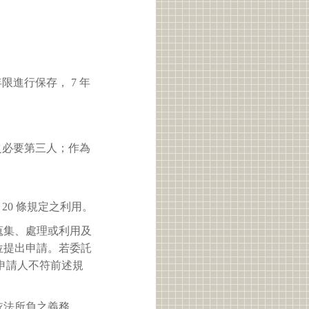
進行保存， 7 年
之必要第三人；作為
 20 條規定之利用。
蒐集、處理或利用及
位提出申請。若委託
申請人不符前述規
依法所負之義務。