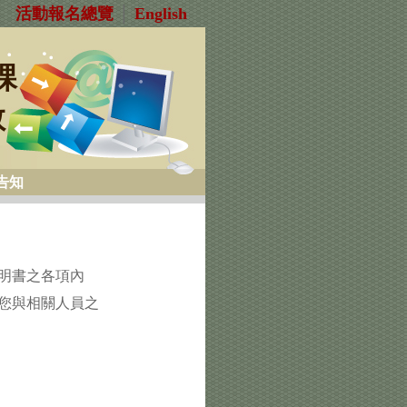
活動報名總覽
│
English
課
教
告知
明書之各項內
您與相關人員之