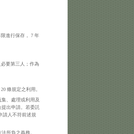
進行保存， 7 年
之必要第三人；作為
 20 條規定之利用。
蒐集、處理或利用及
位提出申請。若委託
申請人不符前述規
依法所負之義務。