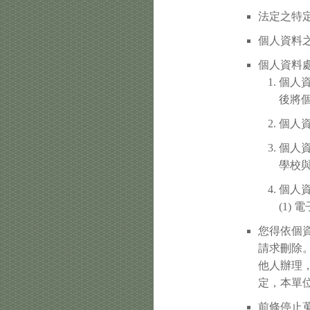
法定之特定
個人資料之
個人資料
個人
後將
個人
個人
學校
個人
(1)
您得依個
請求刪除
他人辦理
定，本單
前條停止