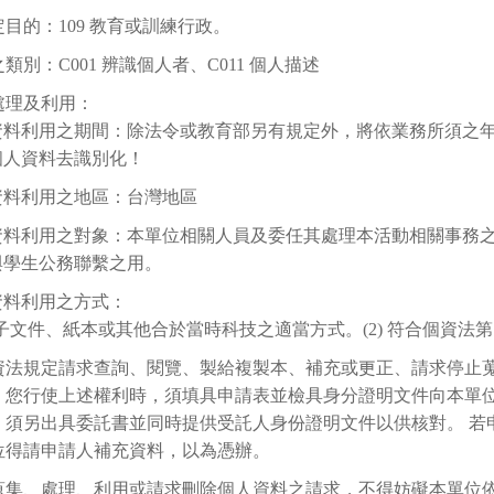
目的：109 教育或訓練行政。
類別：C001 辨識個人者、C011 個人描述
處理及利用：
資料利用之期間：除法令或教育部另有規定外，將依業務所須之年限
個人資料去識別化！
資料利用之地區：台灣地區
資料利用之對象：本單位相關人員及委任其處理本活動相關事務
與學生公務聯繫之用。
資料利用之方式：
 電子文件、紙本或其他合於當時科技之適當方式。(2) 符合個資法第
資法規定請求查詢、閱覽、製給複製本、補充或更正、請求停止
。您行使上述權利時，須填具申請表並檢具身分證明文件向本單
，須另出具委託書並同時提供受託人身份證明文件以供核對。 若
位得請申請人補充資料，以為憑辦。
蒐集、處理、利用或請求刪除個人資料之請求，不得妨礙本單位