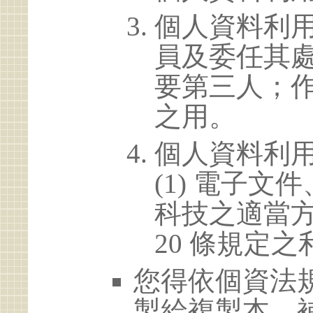
個人資料利
員及委任其
要第三人；
之用。
個人資料利
(1) 電子
科技之適當方
20 條規定之
您得依個資法
製給複製本、