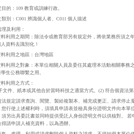
目的：109 教育或訓練行政。
類別：C001 辨識個人者、C011 個人描述
處理及利用：
資料利用之期間：除法令或教育部另有規定外，將依業務所須之年限
個人資料去識別化！
資料利用之地區：台灣地區
資料利用之對象：本單位相關人員及委任其處理本活動相關事務
與學生公務聯繫之用。
資料利用之方式：
 電子文件、紙本或其他合於當時科技之適當方式。(2) 符合個資法第
資法規定請求查詢、閱覽、製給複製本、補充或更正、請求停止
。您行使上述權利時，須填具申請表並檢具身分證明文件向本單
，須另出具委託書並同時提供受託人身份證明文件以供核對。 若
位得請申請人補充資料，以為憑辦。
蒐集、處理、利用或請求刪除個人資料之請求，不得妨礙本單位