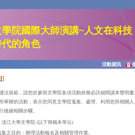
文學院國際大師演講~人文在科技
時代的角色
活動資訊
護法規範，請您於參與文學院各項活動前務必詳細閱讀本聲明書
所舉辦的活動，表示您同意文學院蒐集、處理、利用您與相關人
行後續相關步驟。
淡江大學文學院 (以下簡稱本單位)
蒐集之目的：辦理活動報名及相關管理作業。