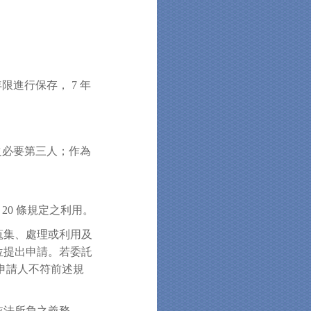
進行保存， 7 年
之必要第三人；作為
 20 條規定之利用。
蒐集、處理或利用及
位提出申請。若委託
申請人不符前述規
依法所負之義務。