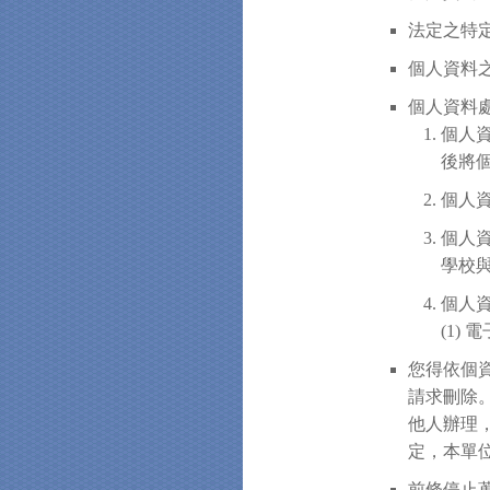
法定之特定
個人資料之
個人資料
個人
後將
個人
個人
學校
個人
(1)
您得依個
請求刪除
他人辦理
定，本單
前條停止