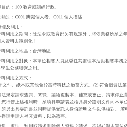
目的：109 教育或訓練行政。
類別：C001 辨識個人者、C011 個人描述
處理及利用：
資料利用之期間：除法令或教育部另有規定外，將依業務所須之年限
個人資料去識別化！
資料利用之地區：台灣地區
資料利用之對象：本單位相關人員及委任其處理本活動相關事務
與學生公務聯繫之用。
資料利用之方式：
 電子文件、紙本或其他合於當時科技之適當方式。(2) 符合個資法第
資法規定請求查詢、閱覽、製給複製本、補充或更正、請求停止
。您行使上述權利時，須填具申請表並檢具身分證明文件向本單
，須另出具委託書並同時提供受託人身份證明文件以供核對。 若
位得請申請人補充資料，以為憑辦。
蒐集、處理、利用或請求刪除個人資料之請求，不得妨礙本單位