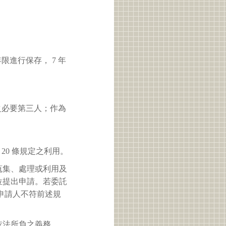
進行保存， 7 年
之必要第三人；作為
 20 條規定之利用。
蒐集、處理或利用及
位提出申請。若委託
申請人不符前述規
依法所負之義務。