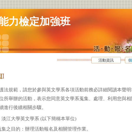
能力檢定加強班
活動資訊
個
護法規範，請您於參與英文學系各項活動前務必詳細閱讀本聲明
位所舉辦的活動，表示您同意英文學系蒐集、處理、利用您與相
續進行後續相關步驟。
淡江大學英文學系 (以下簡稱本單位)
蒐集之目的：辦理活動報名及相關管理作業。