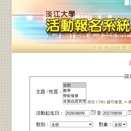
設
主題 / 性質：
按住 CTRL 鍵可複選; 
活動起迄日：
至
類別：
對象：