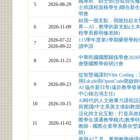
職專班、碩士班(含取得先
5
2026-08-29
士班課程資格學生)聯合新
明會
給我一個支點，我能抬起全
6
2026-11-09
界—AI，教學的新支點(土
程學系蔡明修老師)
2026-07-22
115學年度第1學期榮譽學程
7
2026-09-22
讀申請
中華民國國際關係學會2026
8
2026-11-21
會暨國際學術研討會
從智慧備課到Vibe Coding
用Edcafe與OpenCode開啟
9
2026-09-23
AI 協作新日常(遠距教學發
中心鍾志鴻主任)
AI時代的人文敘事力課程設
10
2026-10-15
與實踐(中文系黃文倩副教授
活化跨文化互動：打造高效
際學生溝通教學模式(教學
11
2026-11-02
教師 - 國際企業學系蔡依瑩
師)
善用AI工具，重塑教學循環