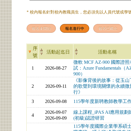
* 校內報名針對校內教職員生，您必須先以人員代號或學號
序
活動起迄日
活動名稱
號
微軟 MCF AZ-900 國際證
1
2026-08-27
試：Azure Fundamentals（A
900）
《影像背後的故事：從玉山
2
2026-09-11
的歌聲到環境關懷的永續微
行》
3
2026-09-08
115學年度新聘教師教學工
2026-09-07
線上課程_iPAS AI應用規劃
4
2026-09-09
(初級)認證研習
115學年度國際企業學系碩