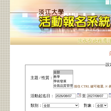
設
主題 / 性質：
按住 CTRL 鍵可複選; 
活動起迄日：
至
類別：
對象：