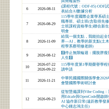
與簡報製作
(課程代號：ODF-05) ODF
6
2026-08-11
表結合AI數據分析
115學年度國際企業學系碩
職專班、碩士班(含取得先
7
2026-08-29
士班課程資格學生)聯合新
明會
給我一個支點，我能抬起全
8
2026-11-09
界—AI，教學的新支點(土
程學系蔡明修老師)
🧮停止無限輪迴：擺脫胖瘦
9
2026-08-12
人生🧮
2026-07-22
115學年度第1學期榮譽學程
10
2026-09-22
讀申請
中華民國國際關係學會2026
11
2026-11-21
會暨國際學術研討會
從智慧備課到Vibe Coding
用Edcafe與OpenCode開啟
12
2026-09-23
AI 協作新日常(遠距教學發
中心鍾志鴻主任)