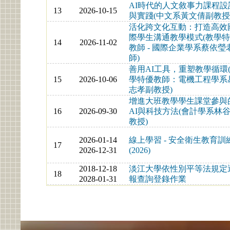
AI時代的人文敘事力課程設
13
2026-10-15
與實踐(中文系黃文倩副教授
活化跨文化互動：打造高效
際學生溝通教學模式(教學
14
2026-11-02
教師 - 國際企業學系蔡依瑩
師)
善用AI工具，重塑教學循環
15
2026-10-06
學特優教師：電機工程學系
志孝副教授)
增進大班教學學生課堂參與
16
2026-09-30
AI與科技方法(會計學系林
教授)
2026-01-14
線上學習 - 安全衛生教育訓
17
2026-12-31
(2026)
2018-12-18
淡江大學依性別平等法規定
18
2028-01-31
報查詢登錄作業