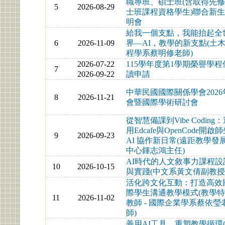
職專班、碩士班(含取得先
5
2026-08-29
士班課程資格學生)聯合新
明會
給我一個支點，我能抬起全
6
2026-11-09
界—AI，教學的新支點(土
程學系蔡明修老師)
2026-07-22
115學年度第1學期榮譽學程
7
2026-09-22
讀申請
中華民國國際關係學會2026
8
2026-11-21
會暨國際學術研討會
從智慧備課到Vibe Coding
用Edcafe與OpenCode開啟
9
2026-09-23
AI 協作新日常(遠距教學發
中心鍾志鴻主任)
AI時代的人文敘事力課程設
10
2026-10-15
與實踐(中文系黃文倩副教授
活化跨文化互動：打造高效
際學生溝通教學模式(教學
11
2026-11-02
教師 - 國際企業學系蔡依瑩
師)
善用AI工具，重塑教學循環