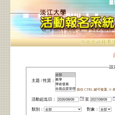
設
主題 / 性質：
按住 CTRL 鍵可複選; 
活動起迄日：
至
類別：
對象：