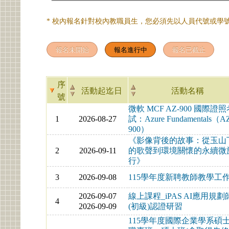
* 校內報名針對校內教職員生，您必須先以人員代號或學號
序
活動起迄日
活動名稱
號
微軟 MCF AZ-900 國際證
1
2026-08-27
試：Azure Fundamentals（A
900）
《影像背後的故事：從玉山
2
2026-09-11
的歌聲到環境關懷的永續微
行》
3
2026-09-08
115學年度新聘教師教學工
2026-09-07
線上課程_iPAS AI應用規劃
4
2026-09-09
(初級)認證研習
115學年度國際企業學系碩